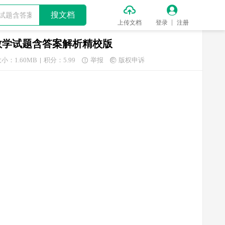


搜文档
上传文档
登录
注册
数学试题含答案解析精校版
小：1.60MB
积分：5.99
举报
版权申诉

