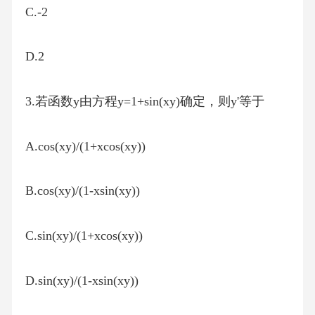
C.-2
D.2
3.若函数y由方程y=1+sin(xy)确定，则y'等于
A.cos(xy)/(1+xcos(xy))
B.cos(xy)/(1-xsin(xy))
C.sin(xy)/(1+xcos(xy))
D.sin(xy)/(1-xsin(xy))