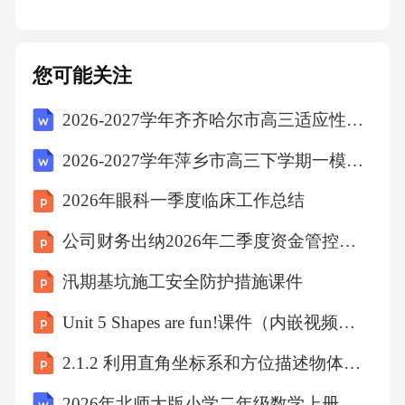
A.0
B.1
您可能关注
2026-2027学年齐齐哈尔市高三适应性调研考试物理试题（含答案解析）
C.-1
2026-2027学年萍乡市高三下学期一模考试物理试题（含答案解析）
D.不存在
2026年眼科一季度临床工作总结
公司财务出纳2026年二季度资金管控工作总结
10.函数y由方程y=ln(xy)确定，则y'等于
汛期基坑施工安全防护措施课件
A.1/(xy+x)
Unit 5 Shapes are fun!课件（内嵌视频）2026-2027学年Join in 外研剑桥英语四年级上册
B.1/(xy-y)
2.1.2 利用直角坐标系和方位描述物体间的位置 课件 2025-2026学年湘教版八年级数学下册
2026年北师大版小学二年级数学上册第5单元《表内乘法二》单元教案