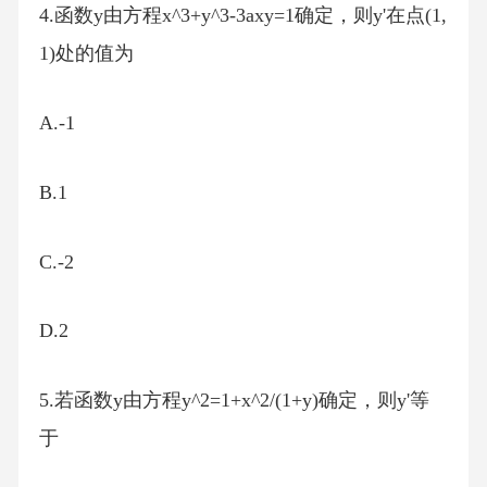
4.函数y由方程x^3+y^3-3axy=1确定，则y'在点(1,
1)处的值为
A.-1
B.1
C.-2
D.2
5.若函数y由方程y^2=1+x^2/(1+y)确定，则y'等
于