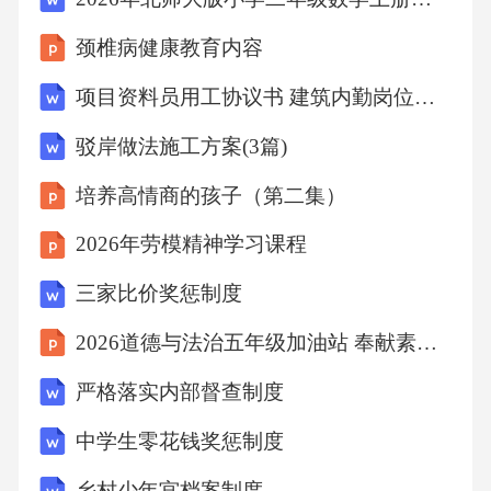
C.y/(xy+x)
颈椎病健康教育内容
D.y/(xy-y)
项目资料员用工协议书 建筑内勤岗位简易模板
驳岸做法施工方案(3篇)
二、填空题
培养高情商的孩子（第二集）
1.函数y由方程x^2+y^2-2xy=1确定，则y'在点(1,
2026年劳模精神学习课程
0)处的值为__________。
三家比价奖惩制度
2.若函数y由方程y^2=1+sin(xy)确定，则y'等于__
2026道德与法治五年级加油站 奉献素养强化
________。
严格落实内部督查制度
中学生零花钱奖惩制度
3.函数y由方程y=1+e^(xy)确定，则y'等于______
____。
乡村少年宫档案制度