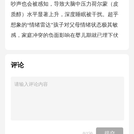
吵声也会被感知，导致大脑中压力荷尔蒙（皮
质醇）水平显著上升，深度睡眠被干扰。超乎
想象的“情绪雷达”孩子对父母情绪状态极其敏
感，家庭冲突的负面影响在婴儿期就已埋下伏
笔。四大婚姻杀手（总览）：吵架时千万不能
做的4件事01.批评上升到人身攻击
评论
否定对方的人格与价值02.轻蔑充满鄙视与嘲讽
流露出“瞧不起”的态度03.防御习惯性推卸责任
互相指控，不愿倾听04.冷战筑起沟通的高墙
不理不睬，拒绝回应婚姻杀手1——批评：批评
提交
0
/150