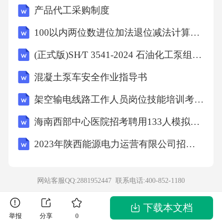
产品代工采购制度
盾焦点。⚠️防御心态的危害：
100以内两位数进位加法退位减法计算题-(直接打印版)
让双方都陷入“受害者”角色，拒绝承担责任，最
(正式版)SH∕T 3541-2024 石油化工泵组施工及验收规范
终导致问题无法解决。如何放下防御？坦诚比
混凝土泵车安全作业指导书
防御更有力量01.觉察并暂停当发现自己开始进
入防御状态时，请先试着让自己“停下来”，做一
架空输电线路工作人员岗位技能培训考试题库含答案
次深呼吸，觉察当下的情绪。02.换一种方式沟
海南西部中心医院招考聘用133人模拟预测试卷共1000练习题含答案解析
通试着真诚地表达：“我不知道这件事对你影响
2023年陕西能源电力运营有限公司招聘笔试题库及答案解析
这么大，真的很抱歉。我想和你好好聊聊。”坦
诚往往最有力量。03.建立深层连接放下心理的
网站客服QQ:2881952447 联系电话:
400-852-1180
盔甲，才能让两颗心靠近，建立起真正的情感
连接。“坦诚是最好的桥梁”婚姻杀手4——冷战
下载本文档
举报
分享
0
（筑墙）：冷战比争吵更伤婚姻核心表现：筑