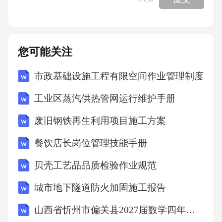
≠抱怨，批评是人身攻击💬正向表达：抱怨(针对
行为)“你忘记倒垃圾了，我很不高兴。”
您可能关注
聚焦于具体的、单一的事件，表达自己的感
市政基础设施工程有限空间作业管理制度
受，而非指责。⚔️情感伤害：批评(人身攻击)
“你从来不负责任！你根本不在乎这个家！”
工业区蒸汽供热管网运行维护手册
废旧钢铁再生利用项目施工方案
上升到人格层面的指责，否定对方的整体价
餐饮店长岗位管理技能手册
值，极具破坏力。核心洞察：批评会让对方感
到“你根本看不惯我这个人”，不仅无助于解决当
贝壳工艺品品质检验作业规范
下的问题，反而会激起对方的防御心理，加剧
城市地下隧道防火加固施工报告
矛盾。婚姻杀手2——轻蔑：瞧不起，比激烈争
山西省忻州市偏关县2027届数学四年级第一学期期末学业质量监测模拟试题含解析
吵更伤轻蔑的典型表现常表现为翻白眼、冷