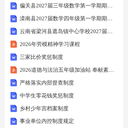
偏关县2027届三年级数学第一学期期末预测试题含解析
笑、言语嘲讽等肢体或语言上的不屑，充满了
优越感。刺伤自尊的攻击常用语：“你太无知
滦南县2027届数学四年级第一学期期末监测试题含解析
了”、“你怎么这么傻”。这类话直接否定对方的
云南省梁河县遮岛镇中心学校2027届数学四上期末质量检测试题含解析
人格价值。沟通的“终结者”让被攻击者感到极度
2026年劳模精神学习课程
羞耻，自尊受损，从而本能地竖起防御，拒绝
继续沟通。建立积极的视角尝试全面看待伴
三家比价奖惩制度
侣，不只盯着缺点。多回忆对方的优点和曾经
2026道德与法治五年级加油站 奉献素养强化
的美好时刻。婚姻杀手3——防御：推卸责任、
严格落实内部督查制度
相互指控推卸责任典型话术：“孩子成绩不好都
中学生零花钱奖惩制度
怪你”，将问题完全归因于对方。找借口回避典
型话术：“我想去家长会，但要加班”，用客观理
乡村少年宫档案制度
由掩盖主观逃避。相互指控攻击典型话术：“你
事业单位内控制度规定
看看你自己！”，通过反击对方来转移当前的矛