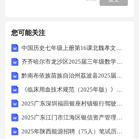
贸文化融入城市肌理，建设商贸主题公园、博
物馆等文化地标，增强城市的文化吸引力和品
牌辨识度。彰显商贸文化特色03城市的品质跃
您可能关注
升经验启示：义乌的答卷总结义乌发展的成功
中国历史七年级上册第16课北魏孝文帝改革教学设计
经验，提炼其蕴含的发展智慧与治理哲学，为
新时代推动高质量发展提供有益借鉴。一座城
齐齐哈尔市龙沙区2025届三年级数学下学期期末调研模拟试题含解析
市的发展哲学01始终尊重市场规律，充分发挥
黔南布依族苗族自治州荔波县2025届数学四年级下学期期中联考试题（含解析）
市场在资源配置中的决定性作用，以市场繁荣
《临床用血技术规范（2025年版）》考核试题
带动区域发展。坚持市场导向02以全球视野谋
划发展，积极融入全球经济，聚天下之才，汇
2025广东深圳福田银座村镇银行驾驶岗社会招聘笔试历年典型考题及考点剖析附带答案详解
天下之货，成天下之商。坚持开放包容03勇于
2025广东江门市江海区银信资产管理有限公司招聘5人笔试历年常考点试题专练附带答案详解
打破体制障碍，持续推动制度创新、商业模式
2025年陕西能源招聘（75人）笔试历年典型考点题库附带答案详解
创新和科技创新，以改革释放活力，以创新驱