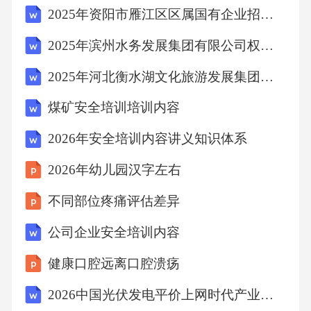
2025年资阳市雁江区区属国有企业招聘（8人）笔试历年典型考点题库附带答案详解
动发展。坚持改革创新04发展成果由人民共
享，通过创业带动就业，让人民群众在共建共
2025年滨州水务发展集团有限公司权属公司公开招聘国有企业工作人员（13人）笔试历年典型考点题库附带答案详解
享中有更多获得感。坚持民生为本发展的义乌
2025年河北衡水湖文化旅游发展集团有限公司岗位招聘15人笔试历年典型考点题库附带答案详解
智慧义乌经验的普适价值发展新质生产力1义乌
煤矿安全培训培训内容
实践证明，即使是传统制造业，也能通过与现
代服务业、数字经济的深度融合，催生出新质
2026年安全培训内容讲义知识体系
生产力。推动城乡融合2义乌通过以工促农、以
2026年幼儿园汉字左右
城带乡，实现了城乡一体化发展，为破解城乡
不同部位疼痛评估差异
二元结构提供了样本。实现
公司企业安全培训内容
健康口腔远离口腔溃疡
2026中国光伏发电平价上网时代产业链利润分配研究报告