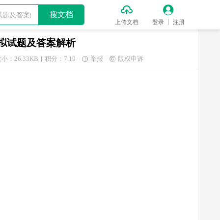


搜文档
上传文档
登录
注册
模拟试题及答案解析
小：26.33KB
积分：7.19
举报
版权申诉

