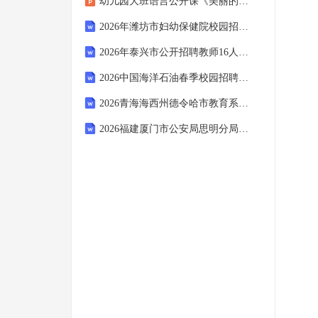
幼儿园大班语言公开课《美丽的风筝》
2026年潍坊市妇幼保健院校园招聘（11人）笔试参考题库及答案解析
2026年泰兴市公开招聘教师16人笔试备考题库及答案解析
2026中国海洋石油春季校园招聘考试参考题库及答案解析
2026青海海西州德令哈市教育系统社会招聘普通高中编外教师38人笔试备考试题及答案解析
2026福建厦门市公安局思明分局招聘警务辅助人员20人笔试备考试题及答案解析