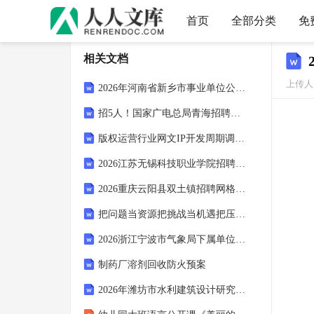
首页
全部分类
免
相关文档
上传人：
2026年河南省新乡市事业单位公开联考招聘702人考试备考试题及答案解析
招5人！国家广电总局青海招聘笔试参考题库及答案解析
版权运营行业网文IP开发周期调研报告
2026江苏无锡科技职业学院招聘高层次人才37人（长期）考试参考题库及答案解析
2026重庆云阳县双土镇招聘网格员2人笔试备考题库及答案解析
把问题当资源把挑战当机遇把压力当动力-心态塑造总结
2026浙江宁波市气象局下属单位公开招聘工作人员1人考试参考题库及答案解析
制药厂溶剂回收防火预案
2026年潍坊市水利建筑设计研究院有限公司招聘（5名）考试备考试题及答案解析