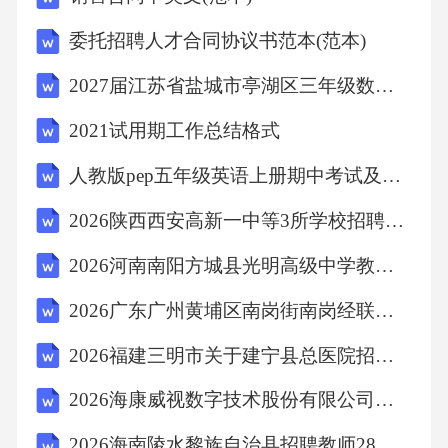
【答案】：B
委托招聘人才合同协议书范本(范本)
2027届江苏省盐城市亭湖区三年级数学第一学期期末统考模拟试题含解析
解析“互联网大概是近几十年来最重要的一项技
2021试用期工作总结格式
术成果……”是这段文字的中心，因此后面的内
容都是围绕这句话展开的，根据“互联网在诞生
人教版pep五年级英语上册期中考试及答案
时并没有专门的行业发展规划，也没有目光远
2026陕西西安高新一中等3所学校招聘备考题库及参考答案详解1套
大的首席执行官来指导其发展”可知，横线处句
2026河南南阳方城县光明高级中学教师招聘59人备考题库及完整答案详解一套
意应是：互联网在诞生时只是一个很平民化的
2026广东广州黄埔区南岗街南岗经联社招聘工作人员的1人备考题库（出纳）附答案详解（能力提升）
实验项目。故选B。
2026福建三明市关于建宁县总医院招聘编外专业技术人员8人的备考题库含答案详解（达标题）
考点言语理解6、欣赏中国书法，意义存在于忘
2026海康威视数字技术股份有限公司招聘备考题库及答案详解（真题汇编）
言之境。它的笔画，它的结构只有在不可言传
2026海南陵水黎族自治县招聘教师28人备考题库（第一号）及答案详解（夺冠）
的意境中体会其真味。在这种纯粹线条美与结