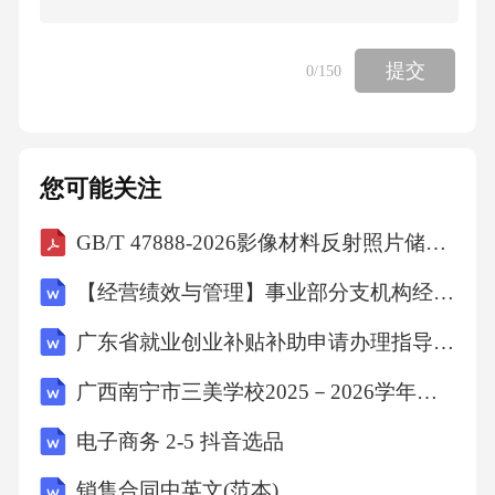
（）
提交
0
/150
A、但需要具有创新能力的第三方支持才能生存
和发展下去
您可能关注
B、而在起步阶段是一个高度实验性项目，可以
GB/T 47888-2026影像材料反射照片储存规程
说是平民技术
【经营绩效与管理】事业部分支机构经营审计计划
C、最初被定位为开放性技术，在内容和盈利方
广东省就业创业补贴补助申请办理指导清单（2026年修订版）
面都缺乏计划
广西南宁市三美学校2025－2026学年七年级下册数学课堂练习(十二)(含答案)
D、几乎是在偶然中产生的，与主流行业的发展
电子商务 2-5 抖音选品
模式完全不同
销售合同中英文(范本)