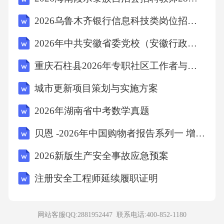
构美的魔力的教养领悟中，中国人可有绝对自
2026乌鲁木齐银行信息科技类岗位招聘备考题库及答案详解1套
由贯注全神于形式美而无暇顾及其内容。对这
2026年中共安徽省委党校（安徽行政学院）招聘博士20人备考题库含答案详解（预热题）
一段文字主要意思的提炼，最准确的一项是()
重庆石柱县2026年专职社区工作者与后备人员招聘考试试卷-含答案解析
A、中国书法的忘言之境，主要由笔画、线条等
城市更新项目策划与实施方案
要件营造产生
2026年湖南省中考数学真题
B、不能领悟中国书法纯粹的线条美与结构美就
贝恩 -2026年中国购物者报告系列一 增长承压中国快消品市场显现新格局 消费者追求“质价比”新渠道争夺战打响 202606
难获欣赏自由
2026新版生产安全事故应急预案
注册安全工程师延续履职证明
C、中国人欣赏书法多喜欢贯注全神于形式而无
暇顾及其内容
网站客服QQ:2881952447 联系电话:
400-852-1180