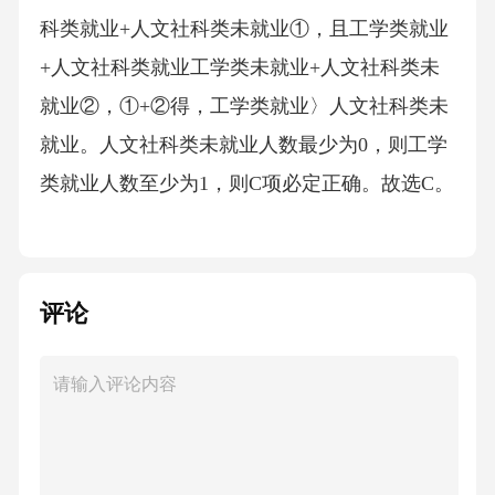
科类就业+人文社科类未就业①，且工学类就业
+人文社科类就业工学类未就业+人文社科类未
就业②，①+②得，工学类就业〉人文社科类未
就业。人文社科类未就业人数最少为0，则工学
类就业人数至少为1，则C项必定正确。故选C。
考点：判断推理判断推理5、互联网大概是近几
十年来最重要的一项技术成果，_______。互联
评论
网在诞生时并没有专门的行业发展规划，也没
有目光远大的首席执行官来指导其发展，而是
一群科研人员怀着非商业想法发展一套技术协
议，把数据从一地转移到另一地，然后与每个
人分享数据。填入画横线部分最恰当的一项是