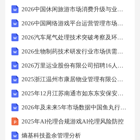
当。C.他不仅喜欢读书，而且擅长写作。D.大
2026中国休闲旅游市场消费升级与业态创新分析
约左右的时间，他就完成了任务。24、下列关
2026中国网络游戏平台运营管理市场前景发展趋势
于中国科技成就的说法，错误的是：A.“天问一
2026汽车尾气处理技术突破考察及环保型交通工具发展路径
号”成功着陆火星B.“嫦娥五号”实现月球采样返
回C.“北斗三号”全球卫星导航系统正式开通D.
2026生物制药技术研发行业市场供需态势及投资策略发展方向规划前瞻研究
“蛟龙号”载人潜水器最大下潜深度超过万米25、
2026万里运业股份有限公司招聘16人笔试历年参考题库附带答案详解
下列哪项不属于社会主义核心价值观个人层面
2025浙江温州市康居物业管理有限公司所属温州市强城城市服务管理有限公司第一批面向社会招聘笔试历年参考题库附带答案详解
的内容？A.爱国B.敬业C.诚信D.和谐26、类比推
理：医生：医院：治病A.教师：学校：教书B.
2025年12月江苏南通市如东东安保安服务有限公司第二批招聘劳务派遣人员拟录用人员（第五批）笔试历年参考题库附带答案详解
农民：土地：耕种C.律师：法庭：辩护D.司
2026年及未来5年市场数据中国鱼丸行业市场深度分析及发展趋势预测报告
机：汽车：驾驶27、图形推理：请从所给的四
2025年AI伦理合规游戏AI伦理风险防控
个选项中，选择最合适的一个填入问号处，使
熵基科技盈余管理分析
之呈现一定的规律性。（注：此处描述图形特