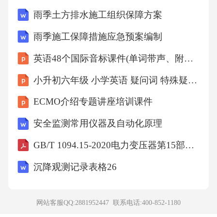
征）已知前三个图形分别为：一个圆内接三角
雨季土方排水施工组织保障方案
形、一个正方形内接圆形、一个五边形内接正
雨季施工保障措施应急预案编制
方形。请问第四个图形应为？A.六边形内接五
英语48个国际音标课件(单词带声、附有声国际音标图)
边形B.三角形内接圆形C.圆形内接正方形D.正方
形内接三角形28、定义判断：沉没成本是指已
小升初六年级 小学英语 疑问词 特殊疑问句
经付出且不可收回的成本。根据上述定义，下
ECMO介绍专题讲座培训课件
列涉及沉没成本的是：A.某公司投入巨资研发
安全监测常用仪器及自动化原理
新产品，但因市场变化决定放弃该项目B.小明
GB/T 1094.15-2020电力变压器第15部分：充气式电力变压器
购买了一张电影票，发现电影不好看，但坚持
看完C.企业为了扩大生产，贷款购买了新设备
沉降观测记录表格26
D.投资者买入股票后，股价下跌，选择继续持
有等待反弹29、逻辑判断：所有优秀的员工都
网站客服QQ:2881952447 联系电话:
400-852-1180
具备团队精神。有些具备团队精神的员工获得