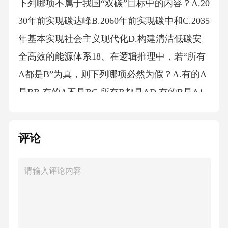
下列哪项不属于我国“双碳”目标中的内容？A.20
30年前实现碳达峰B.2060年前实现碳中和C.2035
年基本实现社会主义现代化D.构建清洁低碳安
全高效的能源体系18、在逻辑推理中，若“所有
A都是B”为真，则下列哪项必然为假？A.有的A
是BB.有的A不是BC.所有B都是AD.有的B是A1
9、下列公文标题拟写规范的是：A.XX公司关
于申请购买办公设备的请示报告B.XX局关于召
评论
开年度工作总结会议的通知C.XX厂关于表彰先
进个人的决定公告D.XX部门关于转发上级文件
的通知函20、下列关于电磁感应的说法，正确
的是：A.闭合电路的一部分导体在磁场中运
动，一定会产生感应电流B.感应电流的方向只