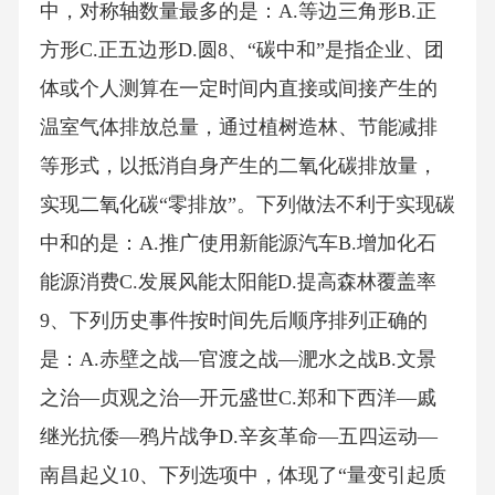
中，对称轴数量最多的是：A.等边三角形B.正
方形C.正五边形D.圆8、“碳中和”是指企业、团
体或个人测算在一定时间内直接或间接产生的
温室气体排放总量，通过植树造林、节能减排
等形式，以抵消自身产生的二氧化碳排放量，
实现二氧化碳“零排放”。下列做法不利于实现碳
中和的是：A.推广使用新能源汽车B.增加化石
能源消费C.发展风能太阳能D.提高森林覆盖率
9、下列历史事件按时间先后顺序排列正确的
是：A.赤壁之战—官渡之战—淝水之战B.文景
之治—贞观之治—开元盛世C.郑和下西洋—戚
继光抗倭—鸦片战争D.辛亥革命—五四运动—
南昌起义10、下列选项中，体现了“量变引起质