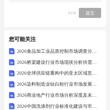
与磁场方向有关C.发电机是利用电磁感应原理
制成的D.电动机是利用电磁感应原理工作的2
提交
0
/150
1、下列成语中，与“未雨绸缪”意思最相近的
是：A.亡羊补牢B.防微杜渐C.居安思危D.曲突徙
薪22、依次填入下列横线处的词语，最恰当的
您可能关注
一组是：
2026食品加工业品质控制市场调查分析评估规划
面对复杂的国际形势，我们要保持战略_____
2026桥梁建设行业市场现状分析供需研究及投资评估规划分析研究报告
_，增强忧患意识，做到______、有备无患。A.
2026全球供应链重构中的亚太区域竞争态势深度分析及产业转移趋势研判
定力居安思危B.耐力高瞻远瞩C.毅力深谋远虑D.
2026染料制造业钛白粉行业市场发展供需趋势及投资预算规划分析研究报告
魄力未雨绸缪23、下列句子中，没有语病的一
2026商业地产行业市场分析深度及未来规划与投资布局研究报告
项是：A.通过这次培训，使我掌握了新的技
能。B.能否提高学习效率，关键在于方法得
2026中国洗涤剂行业标准化建设与市场规范化发展报告