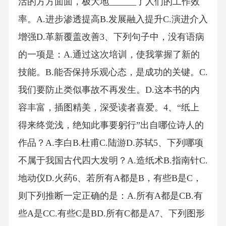
活的方方面面，极大地______了人们的工作效
率。A.进步渗透提高B.发展融入提升C.演进介入
增强D.革新覆盖改善3、下列句子中，没有语病
的一项是：A.通过这次培训，使我掌握了新的
技能。B.能否保持乐观心态，是成功的关键。C.
我们要防止类似事故不再发生。D.这本书的内
容丰富，插图精美，深受读者喜爱。4、“纸上
得来终觉浅，绝知此事要躬行”出自哪位诗人的
作品？A.李白B.杜甫C.陆游D.苏轼5、下列哪项
不属于我国古代四大发明？A.造纸术B.指南针C.
地动仪D.火药6、若所有A都是B，有些B是C，
则下列推断一定正确的是：A.所有A都是CB.有
些A是CC.有些C是BD.所有C都是A7、下列图形