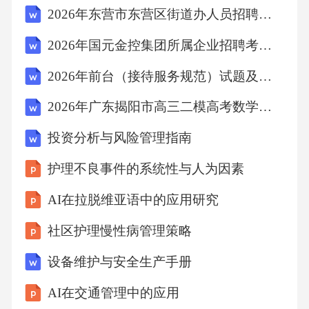
2026年东营市东营区街道办人员招聘笔试备考试题及答案详解
态，同时更是一种做事效率极高的状态，我们
能否主动创造它呢？脑机接口正在让这件事成
2026年国元金控集团所属企业招聘考试备考题库及答案详解
真。那些正处于心流状态的人的脑电波介于α和
2026年前台（接待服务规范）试题及答案
θ频段之间——8Hz左右——我们完全可以借助
2026年广东揭阳市高三二模高考数学试卷答案详解
外部输入来诱发这种特征性的脑电，主动进入
心流状态。这是一项非常前沿且极具想象力的
投资分析与风险管理指南
技术。“消耗更少的能量，传递更多的信息”永远
护理不良事件的系统性与人为因素
是人类世界发展的主轴之一，这与脑机接口的
AI在拉脱维亚语中的应用研究
终极图景不谋而合：我们最想连接的不是计算
社区护理慢性病管理策略
机，而是人，“机”只是一个载体。因此，脑—脑
接口也被提上了日程。你肯定有过怎么都表达
设备维护与安全生产手册
不清楚自己意思的时候，有时是表达技巧的问
AI在交通管理中的应用
题，但更多时候，是那个意思本身只可意会，