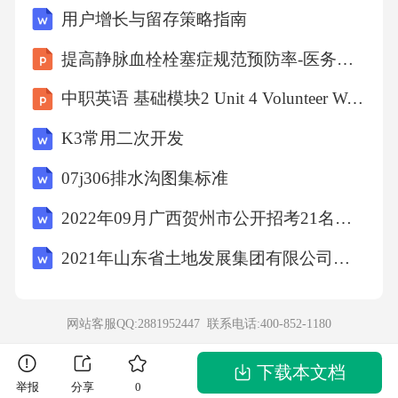
用户增长与留存策略指南
难以言传。“三体人”就不会被这件事困扰，因为
他们的思想是透明的，而借助脑—脑接口，我
提高静脉血栓栓塞症规范预防率-医务科-2023.12.7
们人类也有希望进入那个信息沟通效率极大提
中职英语 基础模块2 Unit 4 Volunteer Work
升、误解和尴尬都不复存在的世界。进一步，
K3常用二次开发
脑—脑接口可以不是实时的，如果把脑中的电
07j306排水沟图集标准
活动上传，或者储存在U盘里，那将会彻底抹去
沟通成本。更进一步，甚至还可以上传自己的
2022年09月广西贺州市公开招考21名县级政府统计机构统计协管员（协统员）模拟卷3套含答案附详解
意识，到那时，个体的物理边界和精神边界将
2021年山东省土地发展集团有限公司招聘笔试试题及答案解析
被彻底打破。（摘编自陶虎、邹家俊《脑机接
口，身体边界的消失》）1．下列对文中相关内
网站客服QQ:2881952447 联系电话:
400-852-1180
容的理解和分析，正确的一项是（
下载本文档
举报
分享
0
）A．脑机接口技术利用神经可塑性，多次强化