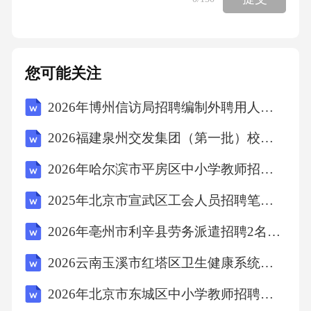
人甚至能完成单手开瓶盖，单手打扑克牌的动
作，更有人实现了六根手指弹吉他的壮举。显
然，这多出来的一根没血没肉的手指，也被纳
您可能关注
入了身体的边界。如此看来，我们身体的边界
2026年博州信访局招聘编制外聘用人员（1人）笔试参考题库及答案详解
完全可以拓展到任意电信号能触达的地方。物
理的边界终归是有形的，有形就意味着有边
2026福建泉州交发集团（第一批）校园招聘89人笔试备考试题及答案详解
界，但人类的精神世界可以无限大，在扩展精
2026年哈尔滨市平房区中小学教师招聘笔试模拟试题及答案详解
神世界方面，脑机接口技术正在让更科幻的场
2025年北京市宣武区工会人员招聘笔试试题及答案详解
景成真。想必你一定有过这样的体验：一个阳
光和煦的午后，你拿起一本小说读了起来，再
2026年亳州市利辛县劳务派遣招聘2名工作人员考试模拟试题及答案详解
一抬头，天黑了，对，就是那种时间悄然溜走
2026云南玉溪市红塔区卫生健康系统招聘紧缺医学人才19人笔试备考试题及答案详解
的感觉。脑科学家为这种心无旁骛的状态起了
2026年北京市东城区中小学教师招聘考试参考题库及答案详解
个好听的名字——心流。心流是一种美好的状