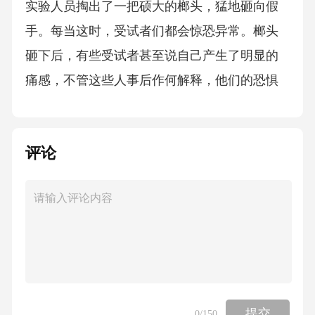
实验人员掏出了一把硕大的榔头，猛地砸向假
手。每当这时，受试者们都会惊恐异常。榔头
砸下后，有些受试者甚至说自己产生了明显的
痛感，不管这些人事后作何解释，他们的恐惧
神经元和痛觉神经元不会说谎，它们在榔头砸
下前后涌起了剧烈的反应。也就是说，在那一
评论
瞬间，②。类似的，我们还可以借助脑机接口
控制外骨骼。科学家给受试者准备了一根机械
手指，固定在小拇指旁边，接着让受试者学着
用脚来控制这根手指，他们大脚趾抠地的力会
被转化成这第六根手指张开和闭合的动作。神
经系统最“怕”重复，连续训练5天后，大多数受
试者就能熟练地使用这根多出来的手指，一些
提交
0
/150