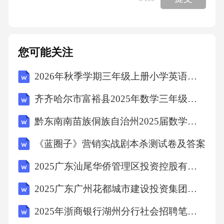
01职业道德要求遵守职业道德规范，诚实守
信，服务客户，维护行业形象，杜绝泄露客户
您可能关注
信息、私拆包裹等行为。
2026年秋季学期三年级上册小学英语（人教精通版三起）教学计划含教学进度表
02专业技能要求熟练掌握快递业务流程，熟悉
齐齐哈尔市富裕县2025年数学三年级下学期期末学业质量监测试题含答案解析
相关法规，具备安全操作技能，能够及时处理
黔东南南苗族侗族自治州2025届数学四下期中考试模拟试题（含答案解析）
突发事件，如包裹破损、地址错误等问题。
《蓝圈子》营销实战剧本杀测试卷及答案
03服务意识要求以客户为中心，提供热情周
2025广东汕尾华侨管理区投资控股有限公司人员招聘1人笔试历年常考点试题专练附带答案详解
到、高效快捷的快递服务，主动询问客户需
2025广东广州花都城市建设投资集团有限公司招聘广州花都城投汇鑫运营管理有限公司经理1人笔试历年典型考点题库附带答案详解
求，积极解决问题，维护客户权益。
2025年浙商银行湖州分行社会招聘笔试历年典型考题及考点剖析附带答案详解