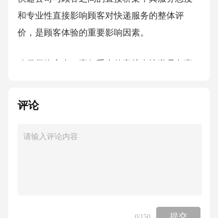
和专业性直接影响顾客对快递服务的整体评
价，是顾客体验的重要影响因素。
确保货物安全：责任重大的守护者快递员负责
将货物安全、及时地送达顾客手中，其工作直
接关系到顾客的财产利益和快递公司的信誉，
评论
责任重大。
维护公司形象：企业形象的活名片快递员的言
行举止代表着快递公司的形象，他们的服务水
平直接影响到顾客对公司的品牌认知和评价，
是企业形象的重要展示窗口。快递员的基本要
求和职责
提交
0
/150