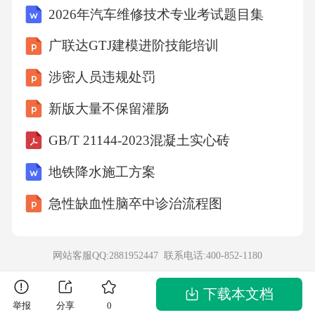
或反戴。
2026年汽车维修技术专业考试题目集
广联达GTJ建模进阶技能培训
鞋袜搭配标准应穿着深色防滑工作鞋，避免拖
鞋或休闲鞋；袜子选择纯色无花纹款式，与鞋
涉密人员违规处罚
子颜色协调，保持整体着装严谨性，鞋面需干
新版大量不保留灌肠
净，鞋带系好。
GB/T 21144-2023混凝土实心砖
个人卫生管理保持制服无污渍、无破损，注重
地铁降水施工方案
头发整洁（男性短发不掩耳、女性长发束
急性缺血性脑卒中诊治流程图
起），指甲修剪整齐无污垢，避免使用气味浓
烈的香水或护肤品，工作前忌食刺激性食物。
网站客服QQ:2881952447 联系电话:
400-852-1180
仪容要求面容整洁保持面部干净清爽，男士应
每日刮净胡须，不留胡须；女士可化淡妆，恰
下载本文档
举报
分享
0
当修饰，避免浓妆艳抹。发型得体男士头发长