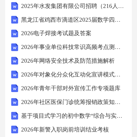
04责任意识要求爱岗敬业，认真负责，确保快
2025年水发集团有限公司招聘（216人）笔试历年备考题库附带答案详解
递安全、及时送达，维护公司利益和信誉，对
黑龙江省鸡西市滴道区2025届数学四年级第二学期期末试题含答案
工作中出现的问题主动承担责任并积极改进。
2026电子焊接考试题及答案
快递员形象礼仪03着装规范
2026年事业单位科技常识高频考点测试题
统一制服要求快递员需穿着公司统一配发的制
2026年网络安全技术及防范措施解析
服，按季节（春秋装、冬装、夏装）及时更
2026年对象化分众化互动化宣讲模式创新及微宣讲应用测试
换，保持洁净、整齐、平展，不得随意搭配私
服或挽袖筒裤腿，展现企业专业形象。
2026年青年干部对外宣传工作专项题库
2026年社区医保门诊统筹报销政策知识竞赛
工牌佩戴规范工牌需正面朝外悬挂于胸前显眼
基于项目式学习的初中数学“综合与实践”教学设计研究
位置，信息清晰可辨，内容应包括姓名、工号
及公司标识，方便客户识别与监督，不得遮挡
2026年新警入职岗前培训结业考核