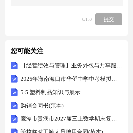
C.测定尼古丁总量
提交
0
/150
D.判断颜色均匀度11、再造烟叶（重组烟草）
生产过程中，将烟草废料制成浆料后，通过特
定工艺形成薄片。目前工业上应用最广泛、技
您可能关注
术最成熟的成型工艺是：
【经营绩效与管理】业务外包与共享服务专项审计计划
A.造纸法
2026年海南海口市华侨中学中考模拟地理试卷（文字版含答案）
5-5 塑料制品知识与展示
B.稠浆法
购销合同书(范本)
C.辊压法
鹰潭市贵溪市2027届三上数学期末复习检测模拟试题含解析
D.挤压法12、在云南中烟再造烟叶的生产质量
学校临时工勤人员聘用合同(范本)