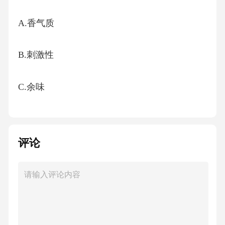
A.香气质
B.刺激性
C.余味
D.叶片完整度10、在再造烟叶质量控制中，检
测“填充值”的主要意义在于？
评论
A.评估香气持久性
B.衡量单位重量的体积占用