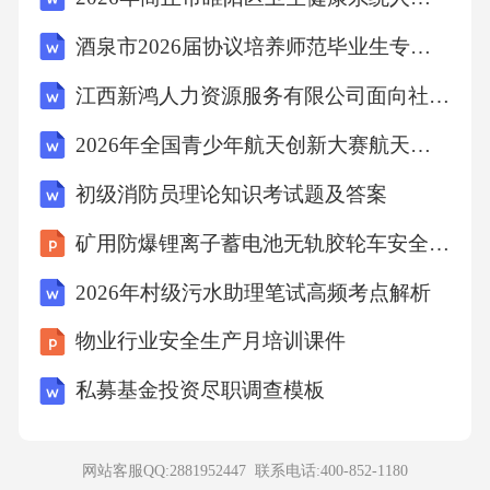
A.氯化钠
酒泉市2026届协议培养师范毕业生专项招聘49人考试备考试题及答案解析
江西新鸿人力资源服务有限公司面向社会公开招聘工作人员考试备考题库及答案解析
B.柠檬酸钾
2026年全国青少年航天创新大赛航天知识竞赛试题及答案
C.硫酸钙
初级消防员理论知识考试题及答案
矿用防爆锂离子蓄电池无轨胶轮车安全技术要求培训
D.碳酸钙14、关于再造烟叶的化学成分分析，
下列哪项指标主要用于评估其致香物质的丰富
2026年村级污水助理笔试高频考点解析
程度及感官质量潜力？
物业行业安全生产月培训课件
私募基金投资尽职调查模板
A.总糖含量
B.烟碱含量
网站客服QQ:2881952447 联系电话:
400-852-1180