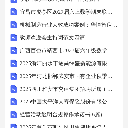
控制中，衡量再造烟叶物理性能的关键指标“抗
宜昌市虎亭区2027届六上数学期末联考模拟试题含解析
张强度”主要反映的是材料的什么特性？
机械制造行业人效成功案例：华恒智信破解人员流失成本高
A.耐折度
教师欢送会主持词范文四篇
广西百色市靖西市2027届六年级数学第一学期期末质量跟踪监视试题含解析
B.抵抗拉伸断裂的能力
2025浙江丽水市遂昌经盛新能源有限公司市场化招聘笔试及笔试历年典型考点题库附带答案详解
C.表面平滑度
2025年河北邯郸武安市国有企业秋季博硕人才引进30人笔试历年典型考点题库附带答案详解
2025四川雅安市交建集团招聘所属子公司人员笔试笔试历年难易错考点试卷带答案解析
D.吸水速率13、再造烟叶生产中，为了改善燃
烧性能并调节燃烧速度，通常会添加一种无机
2025中国太平洋人寿保险股份有限公司兰州中心支公司招聘笔试历年备考题库附带答案详解
盐作为助燃剂。下列物质中最常用作助燃剂的
经营活动透明合规操作承诺书(6篇)
是：
2026年商丘市睢阳区卫生健康系统人员招聘笔试备考试题及答案解析