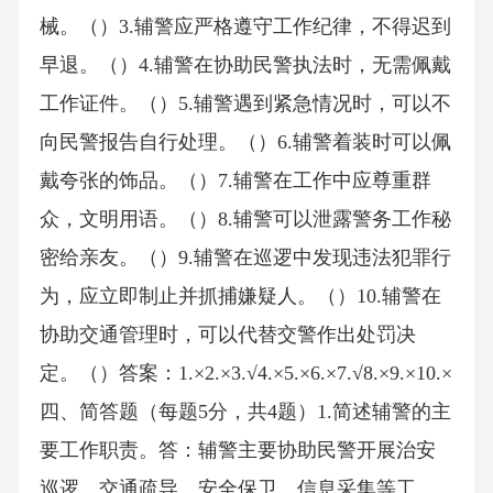
械。（）3.辅警应严格遵守工作纪律，不得迟到
早退。（）4.辅警在协助民警执法时，无需佩戴
工作证件。（）5.辅警遇到紧急情况时，可以不
向民警报告自行处理。（）6.辅警着装时可以佩
戴夸张的饰品。（）7.辅警在工作中应尊重群
众，文明用语。（）8.辅警可以泄露警务工作秘
密给亲友。（）9.辅警在巡逻中发现违法犯罪行
为，应立即制止并抓捕嫌疑人。（）10.辅警在
协助交通管理时，可以代替交警作出处罚决
定。（）答案：1.×2.×3.√4.×5.×6.×7.√8.×9.×10.×
四、简答题（每题5分，共4题）1.简述辅警的主
要工作职责。答：辅警主要协助民警开展治安
巡逻、交通疏导、安全保卫、信息采集等工