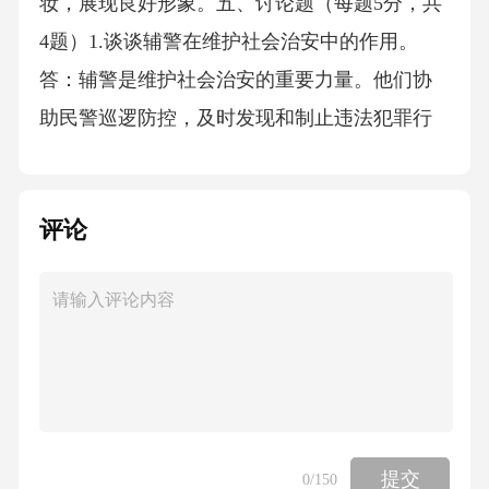
妆，展现良好形象。五、讨论题（每题5分，共
4题）1.谈谈辅警在维护社会治安中的作用。
答：辅警是维护社会治安的重要力量。他们协
助民警巡逻防控，及时发现和制止违法犯罪行
为；参与大型活动安保，维护现场秩序；在交
通管理中疏导交通，减少拥堵，保障社会稳定
评论
和群众安全。2.如何提高辅警的工作能力和素
质？答：可组织定期培训，包括业务知识、法
律知识和技能培训。加强实践锻炼，在工作中
积累经验。建立考核机制，激励辅警不断学习
进步，提升整体能力素质。3.辅警在工作中如何
处理与群众的关系？答：要热情服务，积极帮
助群众解决问题。文明用语，尊重群众。耐心
提交
0
/150