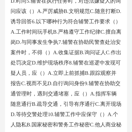
D.时尚5.辅警在执行任务时，对违法嫌疑人的询
问应该（）A.严厉威胁B.文明规范C.随意打断D.
诱导回答6.以下哪种行为符合辅警工作要求（）
A.工作时间玩手机B.严格遵守工作纪律C.擅自离
岗D.与同事发生争执7.辅警在协助民警查处治安
案件时，不得（）A.收集证据B.询问证人C.作出
处罚决定D.维护现场秩序8.辅警在巡逻中发现可
疑人员，应（）A.立即上前抓捕B.跟踪观察并
报告C.视而不见D.自行询问身份9.辅警在协助交
通管理时，遇到交通堵塞，应（）A.指挥车辆
随意通行B.疏导交通，引导有序通行C.离开现场
D.等待交警处理10.辅警工作中应保守（）A.个
人隐私B.国家秘密和警务工作秘密C.他人商业秘