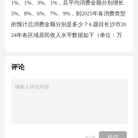
1%、1%、3%、1%，且平均消费金额分别增长
5%、8%、6%、7%、9%，则2025年各消费类型
的预计总消费金额分别是多少？4.题目长沙市20
24年各区域居民收入水平数据如下（单位：万
元/年）：|区域|平均收入|家庭数量|||-|-||市中心|1
0|2000||郊区|6|3000||高新区|12|1500||产业园|5|250
评论
0|根据以上数据，回答以下问题：（1）计算各
区域的居民总收入；（2）若2025年预计各区域
的平均收入分别增长8%、5%、10%、3%，家庭
数量保持不变，则2025年各区域的预计居民总
收入分别是多少？三、数据挖掘与洞察（共3
题，每题10分，共30分）1.题目招商银行长沙分
行2025年个人理财产品客户性别分布数据如
提交
0
/150