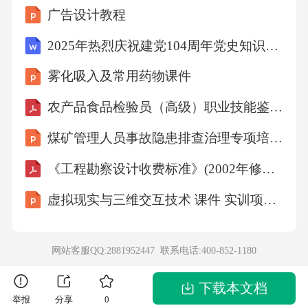
广告设计教程
×1.08=810万元。解析：计算占比时需先求和，
再求比例；预计销售额=原销售额×（1+增长
2025年热烈庆祝建党104周年党史知识竞赛题库及答案（共300题）
率）。2.答案（1）最高季度：第四季度，总支
雾化吸入及常用药物课件
出=150+95+230+75=550亿元。（2）预计总支
农产品食品检验员（高级）职业技能鉴定考试题及答案
出：第一季度=120×1.05=126亿元；第二季度=1
煤矿管理人员事故隐患排查治理专项培训课件
30×1.08=140.4亿元；第三季度=140×1.06=148.4
亿元；第四季度=150×1.07=160.5亿元。解析：
《工程勘察设计收费标准》(2002年修订本)
总支出=各季度支出之和；预计支出=原支出×
虚拟现实与三维交互技术 课件 实训项目3 开发虚拟文旅虚拟交互项目的技术实操
（1+增长率）。3.答案（1）最高占比月份：6
月，占比=38/(38+62)=38%；（2）预计活跃用
网站客服QQ:2881952447 联系电话:
400-852-1180
户数：1月=30×1.02=30.6万人；2月=32×1.03=3
2.96万人；3月=35×1.04=36.4万人；4月=33×1.05
下载本文档
举报
分享
0