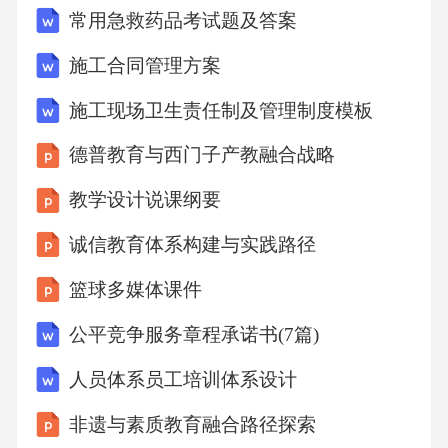
常用急救药品考试题及答案
长沙分行2025年手机银行APP用户地域分布数据
如下：|地域|用户数量（万人）|||--||市中心|500||
施工合同管理方案
郊区|300||高新区|400||产业园|200|根据以上数
施工现场卫生责任制及管理制度模板
据，回答以下问题：（1）计算各地域的用户占
德普教育与西门子产教融合战略
比；（2）若2025年预计各地域的用户数量分别
增长10%、8%、12%、6%，则2025年各地域的
教学设计说课纲要
预计用户数量分别是多少？答案与解析一、数
诚信教育体系构建与实践路径
据理解与分析1.答案（1）最高销售额产品：投
篮球多媒体课件
资基金，销售额1500万元；占比：总销售额=12
公平竞争服务章程承诺书(7篇)
00+850+1500+750=4300万元；占比=1500/4300≈
34.88%。（2）预计销售额：货币基金=1200×1.
人员体系员工培训体系设计
15=1380万元；财富管理=850×1.10=935万元；
非遗与素质教育融合路径探索
投资基金=1500×1.12=1680万元；理财债券=750