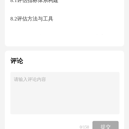
8.1评估指标体系构建
8.2评估方法与工具
8.3评估结果应用一、金坛诚信通运营方案背景
分析1.1行业发展现状与趋势 金坛区作为长三
角经济圈的重要节点，近年来在数字经济、智
评论
能制造等领域展现出强劲的发展潜力。根据国
家统计局数据，2022年金坛区高新技术企业数
量同比增长23%，数字经济核心产业增加值占G
DP比重达到18.7%，远超全国平均水平。然而，
区域内部企业间信用信息共享机制不完善，制
约了产业链协同效率。江苏省社会信用体系建
提交
0
/150
设研究院指出，当前长三角地区信用体系建设