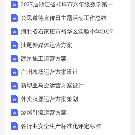
条件 金坛区已建成覆盖23个行业的公共信用
2027届浙江省蚌埠市六年级数学第一学期期末学业水平测试试题含解析
信息数据库，积累企业信用档案1.2万份，但数
公民道德宣传日主题活动工作总结
据应用场景单一。本地拥有3家信用服务机构、
河北省石家庄市裕华区实验小学2027届数学六上期末复习检测试题含解析
5家金融机构参与信用体系建设，具备一定的资
源整合能力。江苏省社会信用管理协会专家团
汕尾新媒体运营方案
队提出，应优先整合税务、司法、市场监管等
建筑施工运营方案
高频信用数据，形成“信用+监管”的闭环应用模
广州农场运营方案设计
式。二、金坛诚信通运营方案问题定义2.1核心
痛点识别 企业端存在“信用价值变现难”问题，
新型亚马逊运营方案设计
某新材料企业因历史行政处罚记录被银行拒绝
外卖汉堡运营方案策划
担保申请，但该处罚已过时效且情节轻微。政
烧烤引流运营方案
府端面临“信用数据孤岛”困境，区税务局与市场
各行业安全生产标准化评定标准
监管局的信用数据更新周期差异导致企业信用