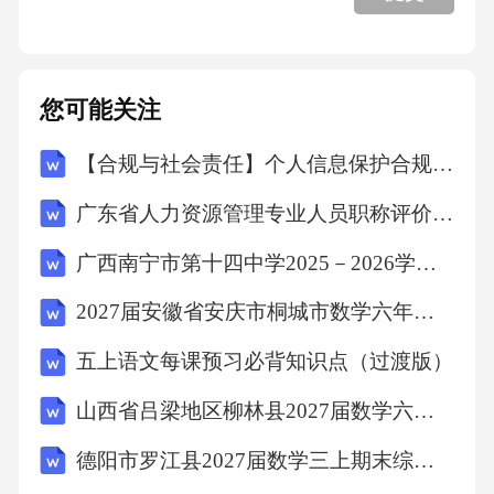
存在“信息孤岛”“标准不一”等突出问题，金坛区
亟需构建本地化、精细化的信用服务平台。1.2
您可能关注
政策环境与市场需求 《江苏省社会信用体系
建设“十四五”规划》明确要求到2025年建成区域
【合规与社会责任】个人信息保护合规专项审计计划
性信用服务平台，并出台《企业信用承诺制度
广东省人力资源管理专业人员职称评价标准条件2026
实施细则》等配套政策。金坛区商务局2023年
广西南宁市第十四中学2025－2026学年第二学期八年级数学学科期末模拟卷（二）(含答案)
调研显示，78%的中小企业对信用融资服务存在
需求，但仅28%了解并使用过相关产品。某制造
2027届安徽省安庆市桐城市数学六年级第一学期期末考试模拟试题含解析
业龙头企业反映，因缺乏有效的信用信息验证
五上语文每课预习必背知识点（过渡版）
渠道，其供应链金融业务授信周期平均延长45
山西省吕梁地区柳林县2027届数学六上期末质量跟踪监视试题含解析
天。市场需求与政策导向的双重驱动，为“金坛
诚信通”项目提供了发展契机。1.3项目实施基础
德阳市罗江县2027届数学三上期末综合测试试题含解析