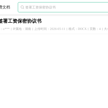
费文档

签署工资保密协议书
o***
IP属地：湖南
上传时间：2026-05-11
格式：DOCX
页数：4
大