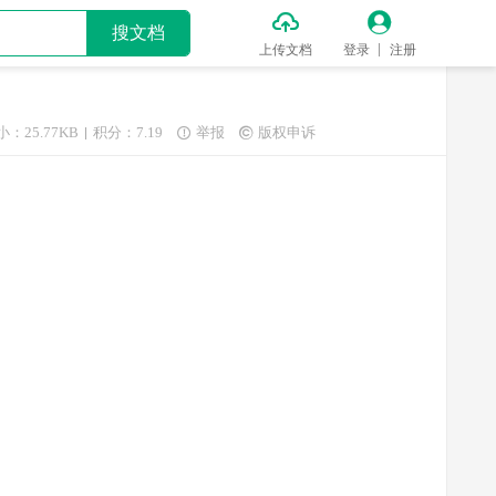


搜文档
上传文档
登录
注册
小：25.77KB
积分：7.19
举报
版权申诉

