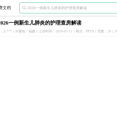
费文档

2026一例新生儿肺炎的护理查房解读
：人***
IP属地：福建
上传时间：2026-05-11
格式：PPTX
页数：28