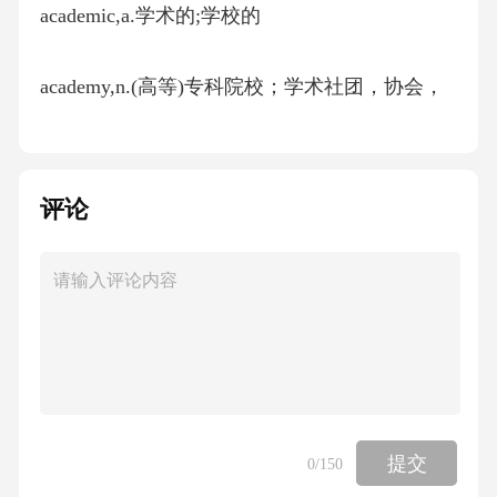
academic,a.学术的;学校的
academy,n.(高等)专科院校；学术社团，协会，
研究院
accede,v.同意
评论
accelerate,"v.加速,变快"
acceleration,n.加速；加速度
accent,n.口音，腔调；重音(符号)vt.重读
提交
0
/150
accept,vt.接受，领受；认可，同意vi.同意，认