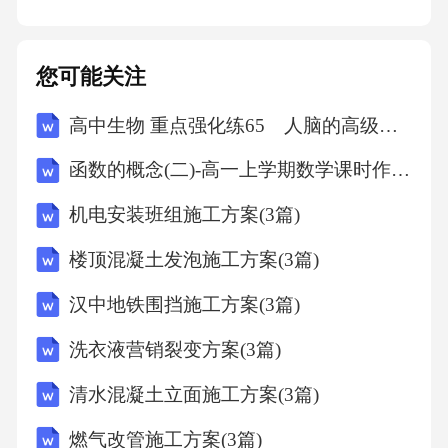
可
您可能关注
acceptable,a.可接受的，合意的
高中生物 重点强化练65 人脑的高级功能
acceptance,n.接受，接收，验收，接纳；承认，
函数的概念(二)-高一上学期数学课时作业人教版A版（含解析）
认可
机电安装班组施工方案(3篇)
access,"vt.存取(计算机文件);n.通道;入口;接近,进
楼顶混凝土发泡施工方案(3篇)
入;(to)接近(或进入、享用)的机会"
汉中地铁围挡施工方案(3篇)
accessible,adj.可接近的
洗衣液营销裂变方案(3篇)
清水混凝土立面施工方案(3篇)
accessory,n.同谋者;附件
燃气改管施工方案(3篇)