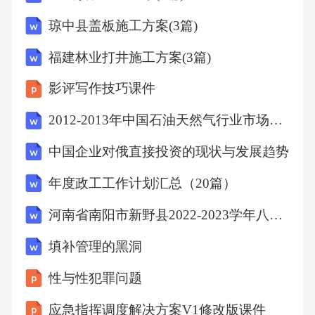
accident,n.意外遭遇，事故；意外(因素)
琼中县盖板施工方案(3篇)
福建林业打井施工方案(3篇)
accidental,a.偶然的；意外的；无意中的
影评写作技巧课件
accidentally,adv.偶尔，附带
2012-2013年中国石油天然气行业市场研究与咨询预测报告
accommodate,vt.提供住宿;使适应;容纳
中国企业对俄直接投资的现状与发展趋势
年度政工工作计划汇总（20篇）
accommodation,n.住宿，留宿；膳宿供应
河南省南阳市新野县2022-2023学年八年级下学期期末数学试题（含答案）
accompaniment,n.伴侣，伴奏
填补管理的黑洞
性与性犯罪问题
accompany,vt.陪伴;伴奏
应急指挥调度解决方案V1修改版课件