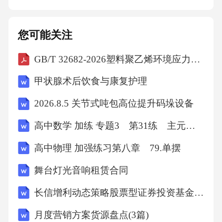
意外事件给甲方造成的损失。九、争议解决本
协议履行过程中如发生争议，甲乙双方应首先
您可能关注
友好协商解决；协商不成的，任何一方均有权
GB/T 32682-2026塑料聚乙烯环境应力开裂(ESC)的测定全缺口蠕变试验(FNCT)
向有管辖权的人民法院提起诉讼。十、其他条
款1.本协议自双方签字（或盖章）之日起生效，
甲状腺术后饮食与康复护理
一式两份，
2026.8.5 关节式吨包高位提升码垛设备
高中数学 加练 专题3 第31练 主元变换
高中物理 加强练习第八章 79.单摆
舞台灯光音响租赁合同
长信增利动态策略股票型证券投资基金基金合同
月度营销方案货源盘点(3篇)