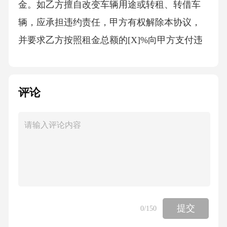
金。如乙方擅自改变车辆用途或转租、转借车
辆，应承担违约责任，甲方有权解除本协议，
并要求乙方按照租金总额的[X]%向甲方支付违
约金。如乙方未妥善保管租赁车辆，导致车辆
损坏或丢失，应承担赔偿责任，赔偿金额按照
评论
车辆的实际价值计算。如乙方未按照本协议约
定的时间和方式支付租金及押金，每逾期一
日，应按照未支付金额的[X]%向甲方支付违约
金。逾期超过[X]天的，甲方有权解除本协议，
并要求乙方按照租金总额的[X]%向甲方支付违
约金。如乙方在租赁期间发生交通事故或其他
意外事件，未按照本协议约定通知甲方或协助
提交
0
/150
甲方处理相关事宜，应承担因交通事故或其他