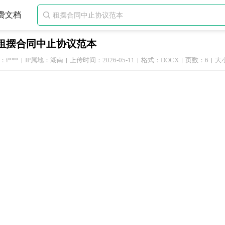
费文档

租摆合同中止协议范本
i***
IP属地：湖南
上传时间：2026-05-11
格式：DOCX
页数：6
大小