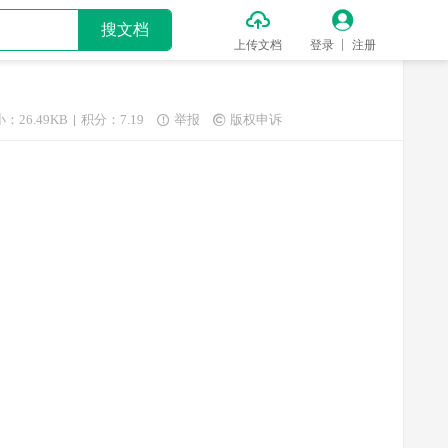


搜文档
上传文档
登录
注册
：26.49KB
积分：7.19
举报
版权申诉

