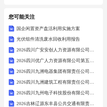
确、完整的地基相关信息，导致甲方遭受损失
的，乙方应赔偿甲方因此遭受的全部直接损失
您可能关注
和间接损失。2.若乙方未按照本协议约定协助甲
国企闲置资产盘活利用实施方案
方办理地基对换相关手续，每逾期一日，应按
照本协议对换地基价值的[X%]向甲方支付违约
光伏组件清洗废水回收利用报告
金；逾期超过[X]日的，甲方有权解除本协议，
2026四川广安安创人力资源有限公司招聘劳务派遣工作人员拟录取人员笔试历年参考题库附带答案详解
并要求乙方返还已支付的相关费用，同时乙方
2026四川优广人力资源有限公司第五次招聘笔试笔试历年参考题库附带答案详解
应按照本协议对换地基价值的[X%]向甲方支付
违约金。3.若乙方提供的地基存在权属纠纷、债
2026四川九洲电器集团有限责任公司招聘天线工程师（校招）测试笔试历年参考题库附带答案详解
权债务纠纷或其他影响甲方正常使用的瑕疵，
2026四川九洲建筑工程有限责任公司招聘技术经理2人笔试历年参考题库附带答案详解
导致甲方无法正常使用该地基的，乙方应负责
2026四川九州电子科技股份有限公司招聘设备主管等岗位4人笔试历年参考题库附带答案详解
解决纠纷，并赔偿甲方因此遭受的全部损失。
2026吉林辽源东丰县公共交通有限责任公司招聘公交车驾驶员笔试历年参考题库附带答案详解
若甲方因此解除本协议的，乙方应返还甲方已