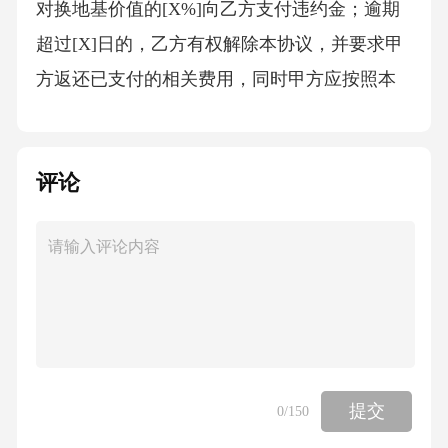
对换地基价值的[X%]向乙方支付违约金；逾期
超过[X]日的，乙方有权解除本协议，并要求甲
方返还已支付的相关费用，同时甲方应按照本
协议对换地基价值的[X%]向乙方支付违约金。
3.若甲方提供的地基存在权属纠纷、债权债务纠
评论
纷或其他影响乙方正常使用的瑕疵，导致乙方
无法正常使用该地基的，甲方应负责解决纠
纷，并赔偿乙方因此遭受的全部损失。若乙方
因此解除本协议的，甲方应返还乙方已支付的
相关费用，并按照本协议对换地基价值的[X%]
向乙方支付违约金。（二）乙方违约责任（参
照甲方违约责任条款，将甲方替换为乙方）1.若
提交
0
/150
乙方未按照本协议约定向甲方提供真实、准