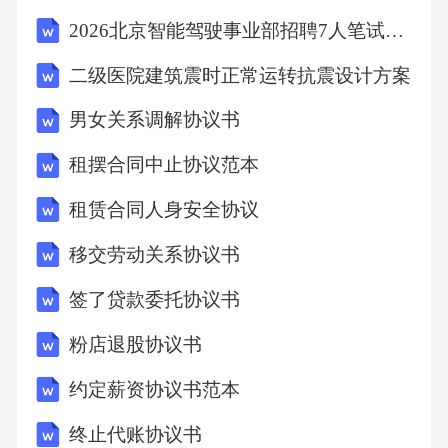
支付的相关费用，并按照本协议对换地基价值
2026北京智能驾驶事业部招聘7人笔试历年参考题库附带答案详解
的[X%]向甲方支付违约金。五、争议解决本协
二级医院建筑震时正常运转抗震设计方案
议的签订、履行、解释及争议解决均适用中华
男女关系调解协议书
人民共和国民法典及相关法律法规。若双方在
本协议履行过程中发生争议，应首先通过友好
租摆合同中止协议范本
协商解决；协商不成的，任何一方均有权向有
租赁合同人身安全协议
管辖权的人民法院提起诉讼。六、其他条款1.本
移交劳动关系协议书
协议自双方签字（或盖章）之日起生效，一式
签了贷款委托协议书
两份，甲乙双方各
粉店退股协议书
约定薪资协议书范本
终止代账协议书