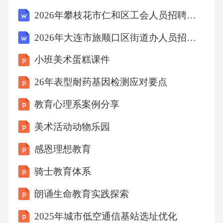
业的矢量图形设计软件，可用于制作高质量的
2026年攀枝花市仁和区工会人员招聘笔试参考试题及答案详解
简历图标和图形。01在进行简历设计之前，了
2026年大连市旅顺口区街道办人员招聘笔试备考试题及答案详解
解ATS系统的筛选标准和关键词，确保简历能够
小班美术蛋糕课件
被系统正确识别。ATS系统兼容测试了解ATS系
统的筛选标准将设计好的简历放入ATS系统中进
26年表型耐药基因检测应对要点
行测试，检查简历的排版和信息是否准确无
教育心理系案例分享
误。使用ATS系统测试简历根据ATS系统的测试
美术活动动物乐园
结果，调整简历的关键词和排版格式，提高简
感恩理想教育
历的通过率。根据测试结果调整简历06投递适
配与迭代优化岗位需求匹配策略根据目标岗位
骑士教育体系
的要求，调整简历中的关键词和技能描述，提
朗诵生命教育实践探索
高简历与岗位的匹配度。精准匹配在简历中明
2025年城市低空通信基站选址优化
确表述求职意向，包括目标职位、行业、工作