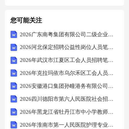
题、段落和列表，以提高简历的专业度。格式
规范格式错乱修复方案05高效制作工具应用专
您可能关注
业模板选择标准简历模板要与求职岗位相匹配
2026广东南粤集团有限公司二级企业总经理岗位市场化招聘2人考试备考题库及答案详解
选择与求职岗位相匹配的专业模板，突出求职
者的专业技能和经验。简历模板要简洁明了简
2026河北保定招聘公益性岗位人员笔试模拟试题及答案详解
历模板要突出个人特点选择简洁明了的模板，
2026年武汉市江夏区工会人员招聘笔试参考试题及答案详解
避免过于花哨的设计，让雇主能够一眼看到关
2026年克拉玛依市乌尔禾区工会人员招聘笔试备考试题及答案详解
键信息。选择与个人特点相符的模板，展现求
职者的个性与差异化优势。123可视化设计软件
2026安徽港口集团孙疃港务有限公司第二次社会招聘1人笔试备考试题及答案详解
推荐MicrosoftWord常用的文档编辑软件，提供
2026四川德阳市第六人民医院社会招聘编外人员4人笔试参考题库及答案详解
简历模板和排版功能，易于编辑和打印。03提
2026年黑龙江省牡丹江市中小学教师招聘考试备考试题及答案详解
供丰富的简历模板和设计元素，适合没有设计
2026年淮南市第一人民医院护理专业技术人员招聘40人考试备考题库及答案详解
经验的求职者使用。02CanvaAdobeIllustrator专