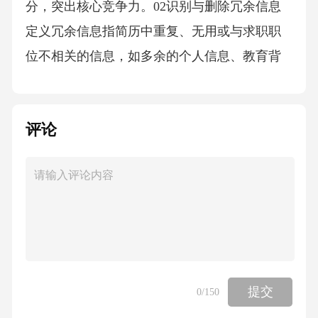
分，突出核心竞争力。02识别与删除冗余信息
定义冗余信息指简历中重复、无用或与求职职
位不相关的信息，如多余的个人信息、教育背
景等。01视觉干扰元素排查视觉干扰元素指简
历中影响阅读、分散注意力的元素，如花哨的
评论
字体、颜色、图案等。01排查方法逐一检查简
历中的每个元素，确定其是否对传达信息产生
干扰。02优化建议保持简历简洁、清晰，使用
统一的字体和颜色，突出关键信息。03包括字
体大小不一致、段落错乱、信息分组不明确
等。格式错乱类型调整简历的字体、字号、段
落和布局，确保信息清晰、易于阅读。修复方
提交
0
/150
法遵循简历的基本格式规范，如使用适当的标