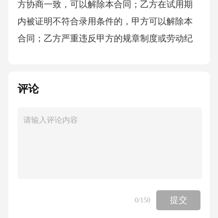
方协商一致，可以解除本合同；乙方在试用期
内被证明不符合录用条件的，甲方可以解除本
合同；乙方严重违反甲方的规章制度或劳动纪
律的，甲方可以解除本合同；乙方严重失职、
营私舞弊，给甲方造成重大损害的，甲方可以
评论
解除本合同；乙方被依法追究刑事责任的，甲
方可以解除本合同；甲方因经营困难或其他原
因，需要裁减人员的，应按照法律法规的规
定，提前通知乙方，并支付经济补偿后解除本
合同；乙方患病或非因工负伤，在规定的医疗
期满后不能从事原工作，也不能从事由甲方另
行安排的工作的，甲方可以解除本合同；乙方
提交
0
/150
不能胜任工作，经过培训或者调整工作岗位，