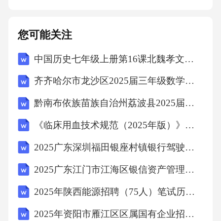
仍不能胜任工作的，甲方可以解除本合同；本
合同订立时所依据的客观情况发生重大变化，
您可能关注
致使本合同无法履行，经双方协商不能就变更
中国历史七年级上册第16课北魏孝文帝改革教学设计
本合同达成协议的，甲方可以解除本合同。甲
方解除本合同，应提前通知乙方，并按照法律
齐齐哈尔市龙沙区2025届三年级数学下学期期末调研模拟试题含解析
法规的规定，向乙方支付经济补偿。乙方解除
黔南布依族苗族自治州荔波县2025届数学四年级下学期期中联考试题（含解析）
本合同，应提前通知甲方，并按照规定办理相
《临床用血技术规范（2025年版）》考核试题
关手续。3.合同终止本合同期满或双方约定的终
止条件出现时，本合同终止。合同终止后，双
2025广东深圳福田银座村镇银行驾驶岗社会招聘笔试历年典型考题及考点剖析附带答案详解
方应按照规定办理相关手续。八、违约责任1.甲
2025广东江门市江海区银信资产管理有限公司招聘5人笔试历年常考点试题专练附带答案详解
方违约责任甲方违反本合同约定，未按时足额
2025年陕西能源招聘（75人）笔试历年典型考点题库附带答案详解
支付乙方劳动报酬或未为乙方缴纳社会保险
2025年资阳市雁江区区属国有企业招聘（8人）笔试历年典型考点题库附带答案详解
的，应按照法律法规的规定，向乙方支付经济