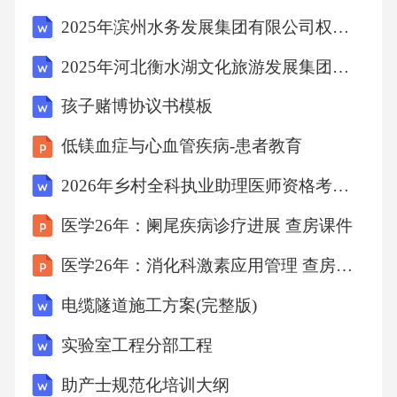
补偿，并补缴社会保险费用。甲方违反本合同
2025年滨州水务发展集团有限公司权属公司公开招聘国有企业工作人员（13人）笔试历年典型考点题库附带答案详解
约定，侵害乙方合法权益的，应承担相应的赔
2025年河北衡水湖文化旅游发展集团有限公司岗位招聘15人笔试历年典型考点题库附带答案详解
偿责任。2.乙方违约责任乙方违反本合同约定，
孩子赌博协议书模板
未按时、按质、按量完成工作任务或严重违反
甲方的规章制度和劳动纪律的，甲方有权扣除
低镁血症与心血管疾病-患者教育
乙方相应的工资或奖金，并要求乙方赔偿因此
2026年乡村全科执业助理医师资格考试试卷及答案（四）
给甲方造成的损失。乙方违反本合同约定，泄
医学26年：阑尾疾病诊疗进展 查房课件
露甲方商业秘密或工作机密的，应承担相应的
医学26年：消化科激素应用管理 查房课件
赔偿责任。如乙方的行为给甲方造成重大损失
的，甲方有权追究乙方的法律责任。九、争议
电缆隧道施工方案(完整版)
解决本合同履行期间，双方如发生争议，应首
实验室工程分部工程
先友好协商解决；协商不成的，可以向有管辖
助产士规范化培训大纲
权的劳动争议仲裁委员会申请仲裁；对仲裁裁