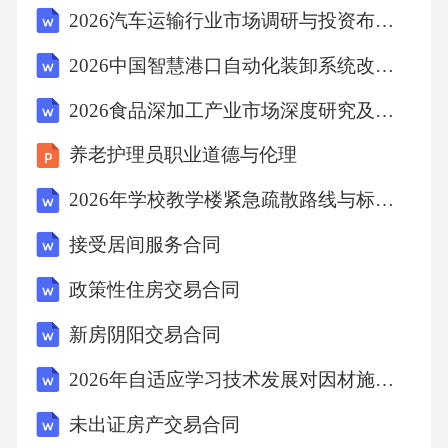
2026汽车运输行业市场调研与投资布局报告
药。分级启动标准对暂未用药患者需建立每周
家庭血压监测制度，若3个月内未达标或出现新
2026中国智慧港口自动化装卸系统改造案例研究
发危险因素，应立即启动药物治疗。动态监测
2026食品深加工产业市场深度研究及冷链物流体系完善与企业品牌国际化策略分析
机制治疗启动时机决策推荐使用ACEI/ARB+CC
养老护理员职业道德与伦理
B或ACEI/ARB+利尿剂的固定复方制剂作为优选
方案，可简化给药方案、提高长期治疗依从
2026年学校教学楼紧急疏散路线与标识设置
性，尤其适合基层医疗机构应用。复方制剂优
接受居间服务合同
先A(ACEI/ARB)适用于心衰、糖尿病肾病等患
政策性住房交易合同
者；C(CCB)优先用于老年单纯收缩期高血压；
新房阴阳交易合同
D(利尿剂)推荐与其它药物联用增强疗效；β受体
阻滞剂保留用于特定合并症患者。基础用药AB
2026年自适应学习技术发展对因材施教的影响
CD策略新增沙库巴曲缬沙坦用于合并射血分数
未出证房产交易合同
降低的心力衰竭、左室肥厚患者，其降压幅度