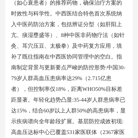
（如心衰患者）的推荐药物，确保治疗方案的
时效性与科学性。中西医结合特色首次系统纳
入中医药防治方案，包括辨证分型（如肝阳上
亢、痰湿壅盛等）、8种中医非药物疗法（如针
灸、耳穴压豆、太极拳）及中药复方应用，填
补了既往指南在中西医协同管理中的空白。指
南制定背景与更新要点严峻的防控形势:中国30-
79岁人群高血压患病率达29%（2.715亿患
者），但控制率仅18%，距离WHO50%目标差
距显著。年轻化趋势凸显:35-44岁人群患病率已
达15%，结合60岁以上人群50%的高患病率，显
示疾病谱向全年龄段扩展。基层防控成效初现:
高血压达标中心已覆盖531家医联体（2367家医