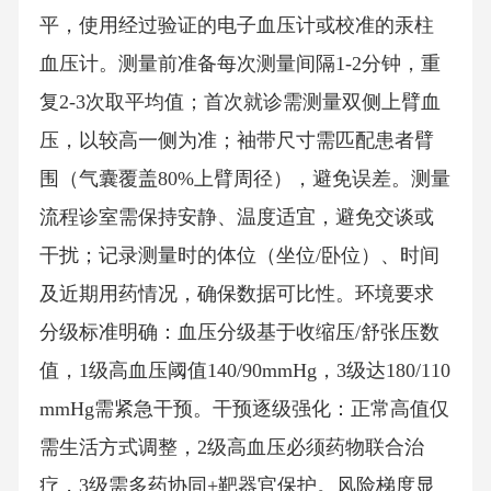
平，使用经过验证的电子血压计或校准的汞柱
血压计。测量前准备每次测量间隔1-2分钟，重
复2-3次取平均值；首次就诊需测量双侧上臂血
压，以较高一侧为准；袖带尺寸需匹配患者臂
围（气囊覆盖80%上臂周径），避免误差。测量
流程诊室需保持安静、温度适宜，避免交谈或
干扰；记录测量时的体位（坐位/卧位）、时间
及近期用药情况，确保数据可比性。环境要求
分级标准明确：血压分级基于收缩压/舒张压数
值，1级高血压阈值140/90mmHg，3级达180/110
mmHg需紧急干预。干预逐级强化：正常高值仅
需生活方式调整，2级高血压必须药物联合治
疗，3级需多药协同+靶器官保护。风险梯度显