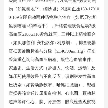
级高血压140-15990-99生活方式干预+必要时药
物（如氨氯地平、缬沙坦）2级高血压160-17910
0-109立即启动两种药物联合治疗（如厄贝沙坦
氢氯噻嗪+硝苯地平），严格管理饮食运动3级
高血压≥180≥110紧急就医，三种以上药物联合
（如贝那普利+美托洛尔+利尿剂），排查靶器
官损害诊断标准与分级（≥140/90mmHg）病史
采集重点询问高血压病程、既往心血管事件、
家族史、生活方式（盐摄入、饮酒、运动）及
降压药使用效果与不良反应，识别继发性高血
压线索（如肾动脉狭窄、嗜铬细胞瘤）。靶器
官损害筛查通过尿蛋白检测、心电图、颈动脉
超声等评估心、脑、肾损伤；眼底检查观察视