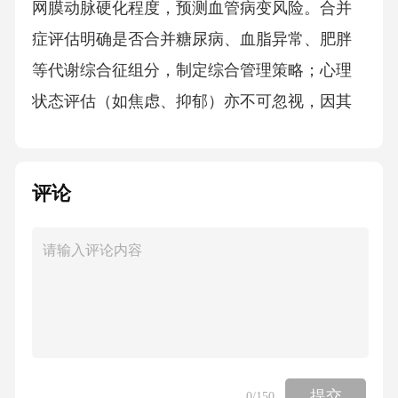
网膜动脉硬化程度，预测血管病变风险。合并
症评估明确是否合并糖尿病、血脂异常、肥胖
等代谢综合征组分，制定综合管理策略；心理
状态评估（如焦虑、抑郁）亦不可忽视，因其
可能影响血压控制。初诊评估核心内容治疗原
则与目标3.降压目标值分层管理年龄分层：对于
评论
80岁以下患者，推荐将血压降至<130/80mmH
g，以最大限度降低心脑血管事件风险；80岁及
以上老年患者建议初始目标为<150/90mmHg，
若耐受良好可进一步降至<140/90mmHg，需警
惕体位性低血压。合并症管理：合并糖尿病、
慢性肾病或心血管疾病的高危患者，无论年龄
均需严格控制在<130/80mmHg，尤其需关注尿
提交
0
/150