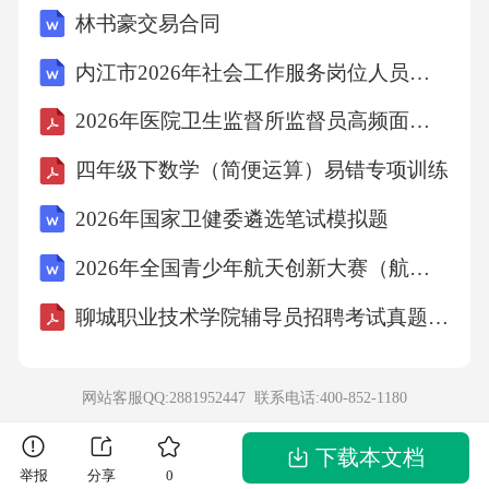
林书豪交易合同
优于传统ARB，但需注意监测血钾和肾功能，
禁止与ACEI联用。ARNI创新应用药物选择原则
内江市2026年社会工作服务岗位人员招募考试备考题库及答案详解
（新增ARNI）综合干预策略4.第二季度第一季
2026年医院卫生监督所监督员高频面试题包含详细解答
度第四季度第三季度限盐管理体重控制运动处
四年级下数学（简便运算）易错专项训练
方综合行为干预严格限制食盐摄入量至每日<5
2026年国家卫健委遴选笔试模拟题
g，每减少1g盐可降低收缩压约1.2mmHg，建议
使用定量盐勺并减少加工食品摄入。目标BMI<
2026年全国青少年航天创新大赛（航天知识问答）经典试题及答案
24kg/m²且腰围男性<90cm/女性<85cm，每减重1
聊城职业技术学院辅导员招聘考试真题及答案
0kg可使收缩压下降5-20mmHg，需结合饮食调
整和运动计划。推荐中等强度有氧运动（如快
网站客服QQ:2881952447 联系电话:
400-852-1180
走、游泳）每次≥30分钟，每周5-7次，运动时心
率维持在（220-年龄）×60%-70%范围。包括戒
下载本文档
举报
分享
0