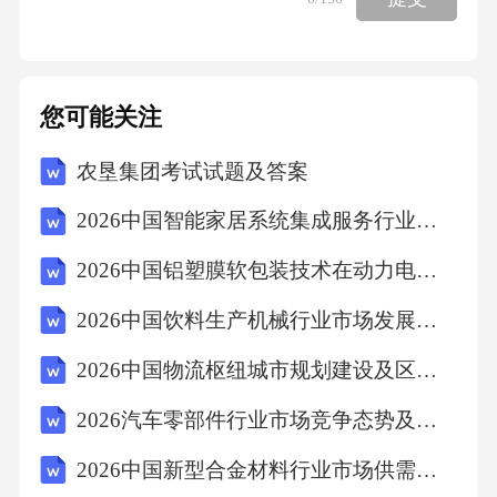
蛋白阳性患者的血压达标情况。动态调整：对
存在严重颈动脉狭窄或脑血流灌注不足的患
者，可适当放宽降压目标，需结合临床症状和
您可能关注
影像学评估个体化制定方案。确诊高血压后应
农垦集团考试试题及答案
立即启动生活方式干预联合药物治疗，仅对血
压<150/90mmHg且无合并症的极低危患者可暂
2026中国智能家居系统集成服务行业市场供需分析及投资评估规划分析研究报告
缓给药，但单纯生活方式干预最长不超过3个
2026中国铝塑膜软包装技术在动力电池领域渗透分析
月。立即干预原则对血压≥160/100mmHg或合并
2026中国饮料生产机械行业市场发展需求分析及投资评估规划分析研究报告
≥3个危险因素者，推荐起始即采用两药联合方
案，优先选择单片复方制剂以提高依从性。高
2026中国物流枢纽城市规划建设及区域经济带动效应研究报告
危强化策略血压在140-159/90-99mmHg且无合并
2026汽车零部件行业市场竞争态势及投资前景规划分析研究报告
症者，可起始单药治疗；若合并左室肥厚、微
2026中国新型合金材料行业市场供需现状调研及投资建设项目规划分析研究报告
量白蛋白尿等靶器官损害，则需直接联合用