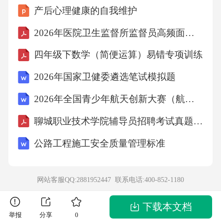
产后心理健康的自我维护
课堂教学有效融合。六、结语2026年自适应学
习技术的发展将对因材施教产生深远影响。我
2026年医院卫生监督所监督员高频面试题包含详细解答
们有理由相信，随着这一技术的不断成熟和普
四年级下数学（简便运算）易错专项训练
及，教育将变得更加个性化、高效和公平。然
2026年国家卫健委遴选笔试模拟题
而，我们也应认识到其中面临的挑战，并积极
2026年全国青少年航天创新大赛（航天知识问答）经典试题及答案
寻求解决方案，以确保自适应学习技术的健康
发展。在撰写2026年自适应学习技术发展对因
聊城职业技术学院辅导员招聘考试真题及答案
材施教的影响的文章时，你可以按照以下结构
公路工程施工安全质量管理标准
和内容来组织你的文章，同时采用自然、流畅
的语言风格：一、引言1.简要介绍自适应学习技
网站客服QQ:2881952447 联系电话:
400-852-1180
术的发展背景。2.阐述因材施教的重要性及其在
教育领域的价值。3.提出文章主旨：探讨自适应
下载本文档
举报
分享
0