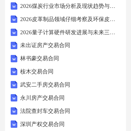
2026煤炭行业市场分析及现状趋势与投资布局策略研究报告
育公平性的提升，使得优质教育资源能够覆盖
更广泛的人群。五、面临的挑战与对策1.技术普
2026皮革制品领域仔细考察及环保皮革方向与资本运作研究
及与推广：目前，自适应学习技术在一些地区
2026量子计算硬件研发进展与未来三年产业化突破路径白皮书
和学校的应用尚处于初级阶段，需要加大推广
未出证房产交易合同
力度，提高教师和学生对这一技术的认知度和
接受度。2.数据安全与隐私保护：自适应学习技
林书豪交易合同
术涉及大量学生数据，如何确保数据安全和学
桉木交易合同
生隐私不受侵犯是一大挑战。教育机构和技术
武安二手房交易合同
开发商需要共同制定严格的数据管理规范，确
永川房产交易合同
保学生数据的安全性和隐私性。3.技术与教学的
融合：自适应学习技术需要与教师的教学实践
法院查封车交易合同
相结合，发挥其最大效用。教师应接受相关培
深圳产权交易合同
训，了解并掌握这一技术的应用方法，使其与