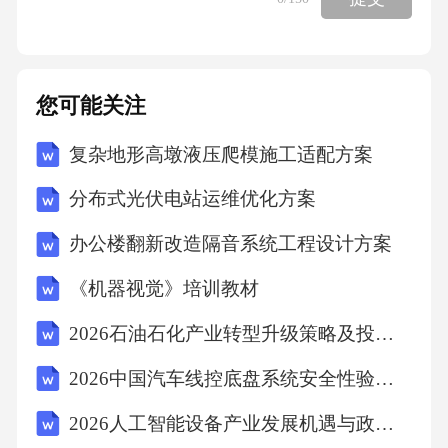
整学习路径和节奏。这有助于学生在适合自己
的进度下进行学习，提高学习效果。4.实时反馈
与评估：自适应学习系统能够为学生提供实时
您可能关注
的反馈和评估，帮助学生及时了解自己的学习
复杂地形高墩液压爬模施工适配方案
情况和进步程度。这种实时的互动和反馈机制
有助于增强学生的学习动力和调整学习策略。
分布式光伏电站运维优化方案
四、未来展望到2026年，随着自适应学习技术
办公楼翻新改造隔音系统工程设计方案
的进一步发展和完善，其在教育领域的应用将
《机器视觉》培训教材
更加广泛和深入。一方面，个性化教学将成为
主流，学生的个体差异将得到更好的尊重和满
2026石油石化产业转型升级策略及投资风险评估分析
足；另一方面，教育资源的配置将更加合理和
2026中国汽车线控底盘系统安全性验证标准与发展趋势报告
高效，学生的学习效果和积极性将得到显著提
2026人工智能设备产业发展机遇与政策分析深度研究报告
升。此外，自适应学习技术的发展还将促进教