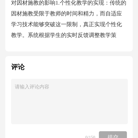
对因材施教的影响1.个性化教学的实现：传统的
因材施教受限于教师的时间和精力，而自适应
学习技术能够突破这一限制，真正实现个性化
教学。系统根据学生的实时反馈调整教学策
略，使每个学生都能获得符合自身特点和需求
的学习体验。2.教学资源的优化配置：自适应学
评论
习技术能够智能地匹配教学资源和学生的学习
需求。通过对学习数据的分析，系统可以为学
生推荐合适的学习材料和教学视频，使教学资
源得到更加合理的分配和利用。3.学习进度的个
性化调整：传统教学中，学生的学习进度往往
受到班级整体进度的制约。而自适应学习技术
可以根据学生的学习情况和进度，个性化地调
提交
0
/150