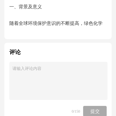
一、背景及意义
随着全球环境保护意识的不断提高，绿色化学
和绿色生产技术逐渐成为化学工业发展的主流
方向。CMC（羧甲基纤维素钠）作为一种重要
的纤维素衍生物，广泛应用于食品、医药、建
评论
材、纺织等领域。然而，传统的CMC生产过程
存在高能耗、高污染等问题，不符合绿色化学
的要求。因此，开发绿色CMC生产技术具有重
要的现实意义。
二、绿色CMC生产技术概述
提交
0
/150