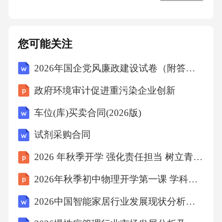
1.绿色原料
绿色CMC生产技术首先要求原料的绿色化。传
您可能关注
统CMC生产主要采用木质纤维素原料，如棉籽
2026年国企党风廉政建设试卷（附答案）
壳、玉米芯等。这些原料来源于可再生资源，
政府环境审计促进重污染企业创新
且在生产过程中对环境的影响较小。此外，近
年来，研究人员还致力于开发新型绿色原料，
车位(库)买卖合同(2026版)
如竹纤维、甘蔗渣等，以提高CMC生产的环境
试剂采购合同
友好性。
2026 年秋季开学 强化责任担当 树立青年主人翁意识
2.绿色生产工艺
2026年秋季初中物理开学第一课 学科核心素养解读课件
2026中国智能家居行业发展现状分析市场竞争投资评估规划报告
绿色CMC生产技术要求生产工艺的绿色化。以