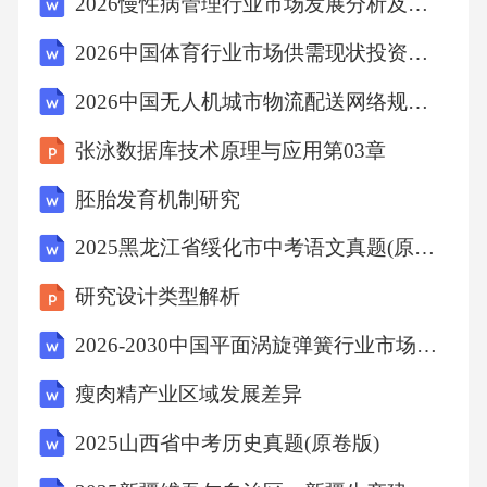
下介绍几种绿色CMC生产工艺：
2026慢性病管理行业市场发展分析及发展趋势与投资管理策略研究报告
2026中国体育行业市场供需现状投资评估规划分析研究报告
（1）生物法：生物法是利用微生物酶催化纤维
2026中国无人机城市物流配送网络规划与低空经济政策红利前瞻报告
素原料转化为CMC的过程。该工艺具有以下优
点：①反应条件温和，能耗低；②生产过程无
张泳数据库技术原理与应用第03章
污染，符合绿色化学的要求。目前，生物法已
胚胎发育机制研究
成为CMC生产的主要方法之一。
2025黑龙江省绥化市中考语文真题(原卷版)
（2）离子液体法：离子液体是一种新型绿色溶
研究设计类型解析
剂，具有低蒸汽压、低毒性、可回收等优点。
2026-2030中国平面涡旋弹簧行业市场发展趋势与前景展望战略分析研究报告
利用离子液体作为溶剂，可降低CMC生产过程
瘦肉精产业区域发展差异
中的能耗和污染物排放。
2025山西省中考历史真题(原卷版)
（3）超临界流体法：超临界流体法是一种绿