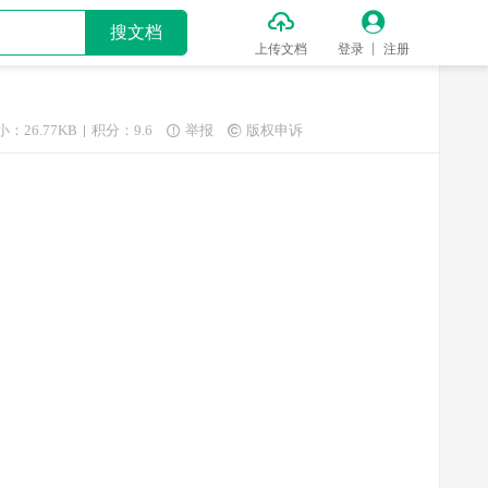


搜文档
上传文档
登录
注册
小：26.77KB
积分：9.6
举报
版权申诉

