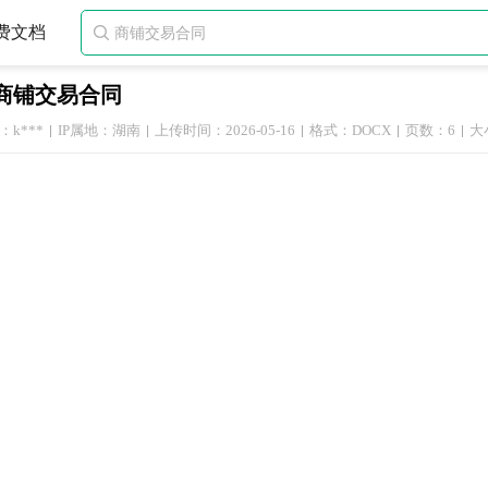
费文档

商铺交易合同
k***
IP属地：湖南
上传时间：2026-05-16
格式：DOCX
页数：6
大