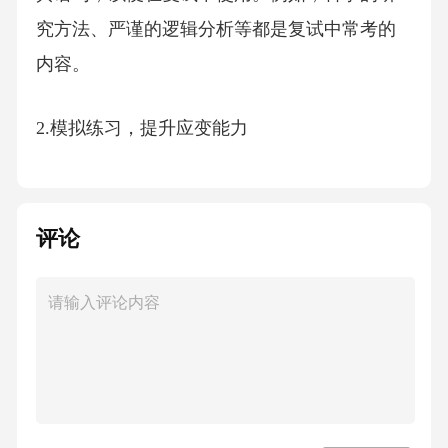
究方法、严谨的逻辑分析等都是复试中常考的
内容。
2.模拟练习，提升应变能力
考生可以通过模拟面试的方式，与他人进行语
言表达的练习。这不仅有助于提高语言表达的
评论
流畅度，还能锻炼应变能力。例如，可以设置
不同难度的问题，模拟不同情况下的回答。
3.关注时事热点，拓宽思维
在备考过程中，考生应关注时事热点，积累相