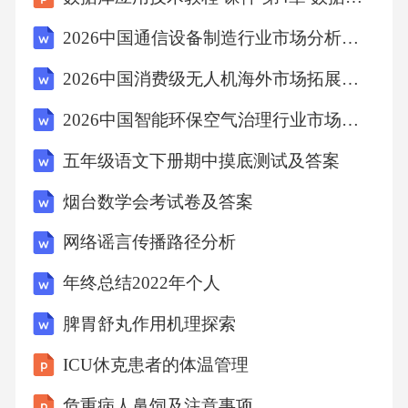
注重语言表达的规范性和逻辑性，不仅能提高
2026中国通信设备制造行业市场分析及技术创新与投资前景展望报告
复试成绩，还能在未来的职业发展中更具竞争
2026中国消费级无人机海外市场拓展与合规经营分析报告
力。因此，考生应在备考过程中将语言表达能
2026中国智能环保空气治理行业市场供需分析及投资评估规划分析研究报告
力作为一个重点来培养和提升。第二部分语言
结构与逻辑清晰度的重要性
五年级语文下册期中摸底测试及答案
烟台数学会考试卷及答案
语言结构与逻辑清晰度的重要性
网络谣言传播路径分析
在研究生复试过程中，语言表达能力是衡量考
年终总结2022年个人
生综合素质的重要指标之一。语言结构与逻辑
脾胃舒丸作用机理探索
清晰度的掌握直接影响到考生在复试中的表
现。以下将从语言结构的规范性、逻辑清晰度
ICU休克患者的体温管理
的把握以及两者的实际应用等方面进行详细阐
危重病人鼻饲及注意事项