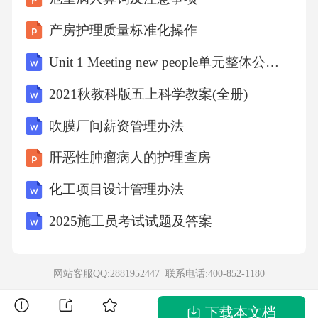
述。
产房护理质量标准化操作
首先，语言结构的规范性对学术表达至关重
Unit 1 Meeting new people单元整体公开课一等奖创新教学设计（共六课时）
要。学术写作需要遵循一定的规范和标准，这
2021秋教科版五上科学教案(全册)
不仅包括用词的准确性和表达的严谨性，还包
吹膜厂间薪资管理办法
括段落结构的合理安排。根据李TD（李太德）
肝恶性肿瘤病人的护理查房
对学术论文写作的研究，规范的语言结构通常
包括引言、正文和结论部分，每个部分都有明
化工项目设计管理办法
确的功能和要求。在复试中，考生需要在语言
2025施工员考试试题及答案
结构上体现出逻辑性和条理性，避免出现内容
零散、逻辑断裂的问题。例如，张伟（2020）
网站客服QQ:2881952447 联系电话:
400-852-1180
在对考研复试语言分析中指出，规范的语言结
构能够帮助考生更好地展示知识体系和逻辑推
下载本文档