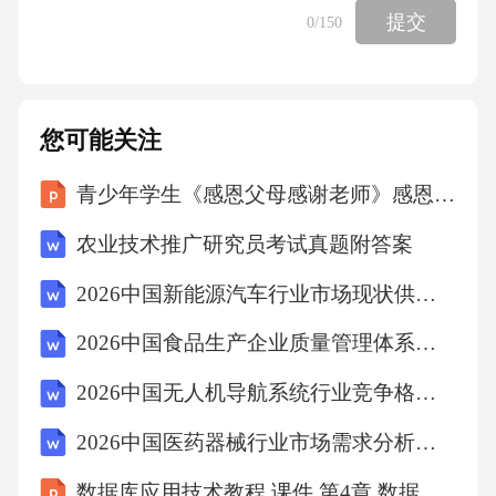
关的语言素材。这不仅可以提升语言表达的丰
提交
0
/150
富性，还能在回答问题时引用热点话题，增强
回答的专业性和深度。
您可能关注
4.注重细节，提升语言质量
青少年学生《感恩父母感谢老师》感恩教育主题班会课件
考生在回答问题时，应注重语言细节，如标点
农业技术推广研究员考试真题附答案
符号的使用、句式的多样性等。这些细节虽然
2026中国新能源汽车行业市场现状供需分析及投资评估发展策略研究报告
看似微小，但在评分中却占重要比重。
2026中国食品生产企业质量管理体系广深延伸及危机响应规划
#四、结语
2026中国无人机导航系统行业竞争格局与投资前景分析报告
2026中国医药器械行业市场需求分析研究发展评估现状报告
语言表达能力是考研复试中至关重要的一环。
考生通过严格要求自己，合理规划备考时间，
数据库应用技术教程 课件 第4章 数据查询1