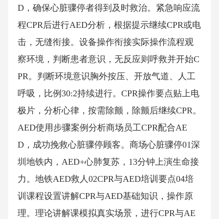
D，确保心脏骤停者得到及时救治。紧急响应流
程CPR后进行AED分析，根据提示继续CPR或电
击，无缝衔接。设备操作衔接实际操作流程观
察环境，判断患者意识，无反应则呼救并开始C
PR。判断环境意识胸外按压、开放气道、人工
呼吸，比例30:2持续进行。CPR操作要点贴上电
极片，分析心律，按需除颤，除颤后继续CPR。
AED使用步骤案例分析商场员工CPR配合AE
D，成功挽救心脏骤停顾客。商场心脏骤停01深
圳地铁内，AED+心肺复苏，13分钟上演生命接
力。地铁AED救人02CPR与AED培训要点04培
训课程设置讲解CPR与AED基础知识，操作原
理。理论讲解课模拟真实场景，进行CPR与AE