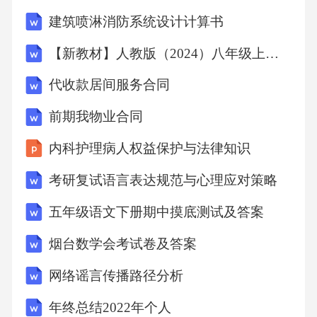
照保险合同的约定处理赔偿事宜。保险赔偿不
建筑喷淋消防系统设计计算书
足以弥补损失的，由责任方承担不足部分的赔
【新教材】人教版（2024）八年级上册英语Unit2 Home Sweet Home分课时教案
偿责任。八、合同的解除1.协商解除：经双方协
代收款居间服务合同
商一致，可以书面形式解除本合同。合同解除
后，双方应按照本合同约定进行结算和清理，
前期我物业合同
各自承担相应的责任。2.法定解除：若乙方逾期
内科护理病人权益保护与法律知识
支付租金超过[X]日，或累计逾期支付租金超过
考研复试语言表达规范与心理应对策略
[X]次，甲方有权解除本合同。若乙方擅自改变
五年级语文下册期中摸底测试及答案
租赁物的用途、结构或进行其他损害租赁物的
行为，经甲方书面通知后仍不改正的，甲方有
烟台数学会考试卷及答案
权解除本合同。若因不可抗力或政府行为等原
网络谣言传播路径分析
因导致租赁物无法正常使用，且双方无法就解
年终总结2022年个人
决方案达成一致的，一方有权解除本合同。若