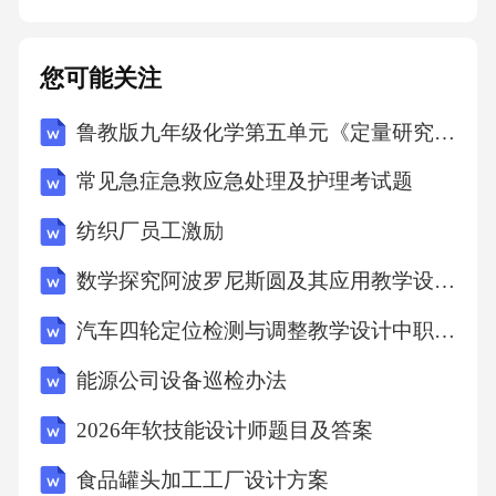
遭受的损失。同时，乙方应积极配合甲方及相
关部门进行事故处理，采取措施防止事故扩
您可能关注
大。七、保险1.乙方保险责任：乙方应自行购买
鲁教版九年级化学第五单元《定量研究化学反应》（同步教学设计）
租赁物内乙方财产及人员的相关保险，包括但
不限于财产险、责任险、人员意外险等。保险
常见急症急救应急处理及护理考试题
期限应涵盖乙方租赁期限，保险金额应足以保
纺织厂员工激励
障乙方在租赁期间可能遭受的损失。乙方应在
数学探究阿波罗尼斯圆及其应用教学设计-高二上学期数学人教A版（2019）选择性必修第一册
保险合同生效后[X]日内将保险单复印件提交给
甲方备案。2.甲方保险责任：甲方应购买租赁物
汽车四轮定位检测与调整教学设计中职专业课-汽车底盘构造与维修-汽车运用与维修-交通运输大类
主体结构及相关设施设备的财产保险，保险期
能源公司设备巡检办法
限应涵盖本合同租赁期限。甲方应在保险合同
2026年软技能设计师题目及答案
生效后[X]日内将保险单复印件提交给乙方备
食品罐头加工工厂设计方案
案。若因保险事故导致租赁物损坏，双方应按