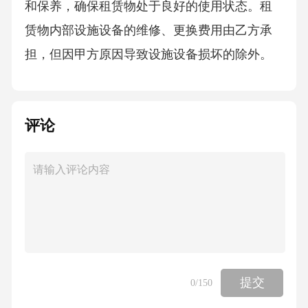
和保养，确保租赁物处于良好的使用状态。租
赁物内部设施设备的维修、更换费用由乙方承
担，但因甲方原因导致设施设备损坏的除外。
对于租赁物的主体结构及外部设施设备，甲方
应负责定期检查和维护，确保其安全可靠。若
评论
因甲方未履行维护责任导致租赁物出现安全隐
患或损坏，甲方应承担相应的修复责任及赔偿
乙方因此遭受的损失。3.安全责任：乙方在租赁
期间应承担租赁物的安全责任，确保租赁物的
使用安全。乙方应配备必要的安全设施设备，
并制定相应的安全管理制度，加强对租赁物的
安全管理。若因乙方原因导致租赁物发生安全
提交
0
/150
事故，乙方应承担全部责任，并赔偿甲方因此