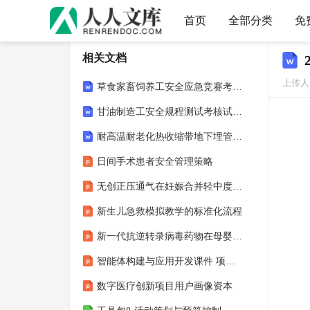
首页
全部分类
免
相关文档
上传人
草食家畜饲养工安全应急竞赛考核试卷含答案
甘油制造工安全规程测试考核试卷含答案
耐高温耐老化热收缩带地下埋管使用寿命
日间手术患者安全管理策略
无创正压通气在妊娠合并轻中度肌无力中的应用
新生儿急救模拟教学的标准化流程
新一代抗逆转录病毒药物在母婴阻断中的应用前景
智能体构建与应用开发课件 项目3 熟悉LangChain开发基础
数字医疗创新项目用户画像资本