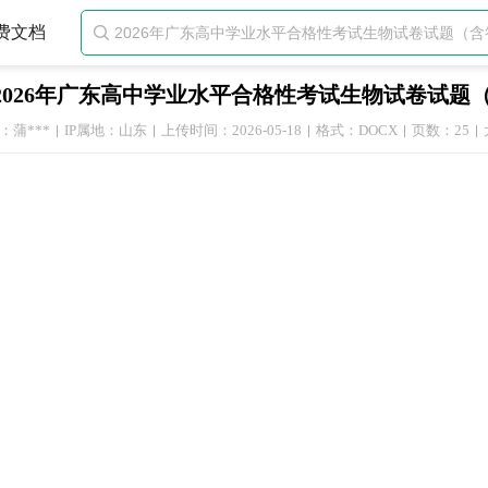
费文档

2026年广东高中学业水平合格性考试生物试卷试题
：蒲***
IP属地：山东
上传时间：2026-05-18
格式：DOCX
页数：25