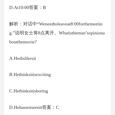
D.At10:00答案：B
解析：对话中“Weneedtoleaveat8:00forthemeetin
g.”说明女士将8点离开。Whatistheman’sopiniona
boutthemovie?
A.Hedislikesit
B.Hethinksitisexciting
C.Hethinksitisboring
D.Hehasnotseenit答案：C