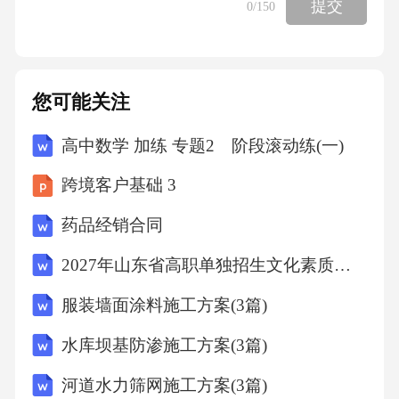
提交
0
/150
C.Toalibrary
您可能关注
D.Toahospital答案：C
高中数学 加练 专题2 阶段滚动练(一)
解析：对话中她说“Ineedtoborrowafewbooksfromt
跨境客户基础 3
helibrary.”表明她要去图书馆。Whatdoesthemanp
药品经销合同
lantodonext?
2027年山东省高职单独招生文化素质全真仿真卷（中职考生专用）
A.Writealetter
服装墙面涂料施工方案(3篇)
B.Callthepolice
水库坝基防渗施工方案(3篇)
河道水力筛网施工方案(3篇)
C.Visitafriend