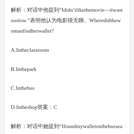
解析：对话中他提到“Ididn’tlikethemovie—itwast
ooslow.”表明他认为电影很无聊。Wheredidthew
omanfindherwallet?
A.Intheclassroom
B.Inthepark
C.Inthebus
D.Intheshop答案：C
解析：对话中她提到“Ifoundmywalletonthebussea