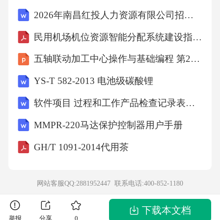
D.Colleagues答案：D
2026年南昌红投人力资源有限公司招聘司法协理员2人笔试模拟试题及答案解析
解析：对话中提到“Let’sdiscusstheprojecttogethe
民用机场机位资源智能分配系统建设指南（TCCAATB 0025-2022）
r.”并多次提到工作内容，说明是同事关系。第
五轴联动加工中心操作与基础编程 第2版 课件 项目四VERICUT五轴加工仿真技术认知
二部分：阅读理解（40分）第一节（30分）阅
YS-T 582-2013 电池级碳酸锂
读下列短文，选择最佳答案。A篇：应用文阅读
软件项目 过程和工作产品检查记录表全套
题目内容：
MMPR-220马达保护控制器用户手册
Anoticeispostedintheschoolcafeteria.Itsays,“Duetot
GH/T 1091-2014代用茶
hecoldweather,theschoolwillclosetomorrow.Pleaset
akeallyourbelongingsandleavethebuildingimmediat
网站客服QQ:2881952447 联系电话:
400-852-1180
ely.”Whatisthepurposeofthenotice?
下载本文档
举报
分享
0