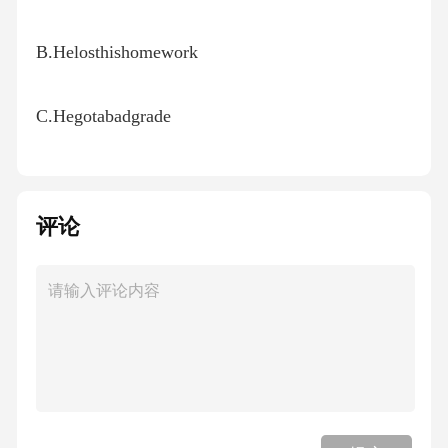
B.Helosthishomework
C.Hegotabadgrade
D.Hehadafightwithhisfriend答案：D
评论
解析：对话中他提到“Ireallyneedtotalktohim,buth
ewon’tanswermycalls.”说明发生了争吵。Whereis
thewomangoing?
A.Toarestaurant
B.Toabookstore