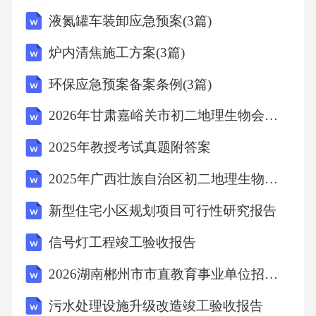
液氮罐车装卸应急预案(3篇)
D.Gotowork答案：A
炉内清焦施工方案(3篇)
环保应急预案备案条例(3篇)
解析：对话中“Letmewritealettertomyparents.”表
明他接下来想写信。Whatistherelationshipbetwee
2026年甘肃嘉峪关市初二地理生物会考考试试题及答案
nthespeakers?
2025年教授考试真题附答案
2025年广西壮族自治区初二地理生物会考考试试题及答案
A.Teacherandstudent
新型住宅小区规划项目可行性研究报告
B.Friends
信号灯工程竣工验收报告
C.Parentandchild
2026湖南郴州市市直教育事业单位招（选）聘工作人员42人考试参考题库及答案解析
污水处理设施升级改造竣工验收报告