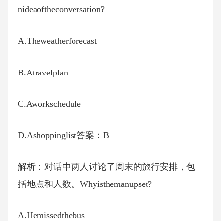
nideaoftheconversation?
A.Theweatherforecast
B.Atravelplan
C.Aworkschedule
D.Ashoppinglist答案：B
解析：对话中两人讨论了周末的旅行安排，包
括地点和人数。Whyisthemanupset?
A.Hemissedthebus