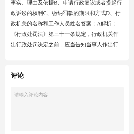
事实、理由及依据B、申请行政复议或者提起行
政诉讼的权利C、缴纳罚款的期限和方式D、行
政机关的名称和工作人员姓名答案：A解析：
《行政处罚法》第三十一条规定，行政机关作
出行政处罚决定之前，应当告知当事人作出行
政处罚决定的事实、理由及依据，并告知当事
人依法享有的权利。B项错误，属于告知当事人
评论
享有的权利，但不是首要告知的内容。C项错
误，属于行政处罚执行阶段的告知内容。D项错
误，不属于法定告知内容。故选A。8．我国近
年来在航天领域取得的重大科技成就包括()。
A、成功发射“神舟”系列飞船B、实现月球背面
软着陆C、火星探测任务取得圆满成功D、以上