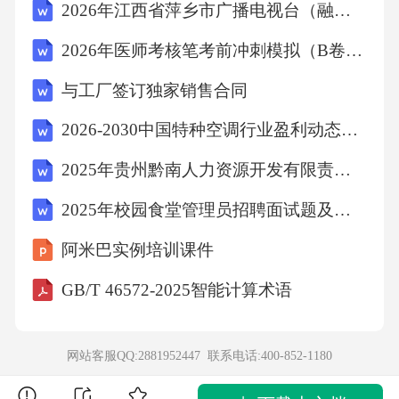
2026年江西省萍乡市广播电视台（融媒体中心）人员招聘考试备考题库及答案解析
限内仍未履行，当事人可以解除合同。故选D。
2026年医师考核笔考前冲刺模拟（B卷）附答案详解
11．在疾病预防工作中，疫苗接种被认为是提
高群体免疫水平的重要手段。根据传染病防控
与工厂签订独家销售合同
的基本原理，以下哪项措施对于降低传染病传
2026-2030中国特种空调行业盈利动态及供需状况分析报告
播风险最为有效？A、仅对高风险人群进行疫苗
2025年贵州黔南人力资源开发有限责任公司招聘劳务派遣制专职民兵教练员5人笔试备考试题及答案解析
接种B、确保所有易感人群完成全程疫苗接种
2025年校园食堂管理员招聘面试题及答案
C、仅依靠药物治疗控制传染源D、加强环境卫
生管理忽视个人防护措施答案：B解析：传染病
阿米巴实例培训课件
防控的基本原理强调通过提高群体免疫屏障来
GB/T 46572-2025智能计算术语
阻断传播链。疫苗接种能够使个体获得免疫
力，当足够比例的人群接种疫苗后，可形成群
网站客服QQ:2881952447 联系电话:
400-852-1180
体免疫，有效降低传染病在人群中的传播风