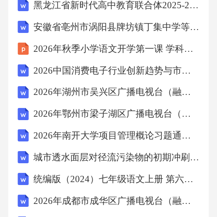
黑龙江省新时代高中教育联合体2025-2026学年高二11月期中联考巩固卷（一）英语试题（含答案）
候，而非亚热带季风气候。故选C。10．甲与乙
安徽省亳州市涡阳县牌坊镇丁集中学等校2025-2026学年七年级下学期6月期末生物试卷（含解析）
签订了一份买卖合同，约定乙向甲交付一批货
物，甲在收到货物并检验合格后支付货款。后
2026年秋季小学语文开学第一课 学科思想方法
乙交付的货物存在严重质量问题，甲有权()。
2026中国消费电子行业创新趋势与市场格局分析报告
A、要求乙减少价款B、要求乙承担违约责任
2026年湖州市吴兴区广播电视台（融媒体中心）人员招聘考试备考题库及答案解析
C、解除合同D、以上都是答案：D解析：A项正
确，根据《民法典》第五百八十二条，当事人
2026年鄂州市梁子湖区广播电视台（融媒体中心）人员招聘考试备考试题及答案解析
履行合同义务不符合约定的，应当承担继续履
2026年南开大学项目管理概论习题通关题库附参考答案详解【基础题】
行、采取补救措施或者赔偿损失等违约责任。B
城市透水面层对径流污染物的初期冲刷研究报告
项正确，乙交付的货物存在严重质量问题，属
统编版（2024）七年级语文上册 第六单元 23﹡ 女娲造人 课时作业
于违约行为，甲有权要求乙承担违约责任。C项
正确，根据《民法典》第五百六十三条，当事
2026年成都市成华区广播电视台（融媒体中心）人员招聘笔试参考题库及答案解析
人一方迟延履行主要债务，经催告后在合理期