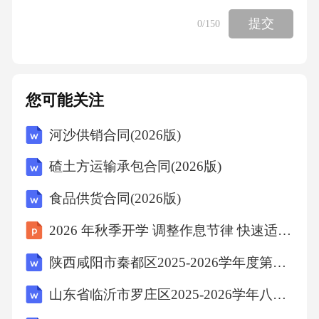
都是答案：D解析：A项正确，我国已成功发射
提交
0
/150
“神舟”系列飞船。B项正确，2019年，“嫦娥四
号”探测器实现月球背面软着陆。C项正确，202
1年，“天问一号”探测器成功着陆火星。故选
您可能关注
D。9．河北省地处华北地区，其地理特点是()。
河沙供销合同(2026版)
A、地形以高原为主，气候为温带季风气候B、
地形以山地为主，气候为温带大陆性气候C、地
碴土方运输承包合同(2026版)
形以平原为主，气候为温带季风气候D、地形以
食品供货合同(2026版)
丘陵为主，气候为亚热带季风气候答案：C解
2026 年秋季开学 调整作息节律 快速适应校园节奏
析：A项错误，河北省地形以平原和山地为主，
而非高原。B项错误，河北省气候为温带季风气
陕西咸阳市秦都区2025-2026学年度第二学期期末八年级英语试题（含答案）
候。C项正确，河北省地形以平原为主，主要指
山东省临沂市罗庄区2025-2026学年八年级下学期期末语文试题 (含答案)
华北平原。D项错误，河北省气候为温带季风气