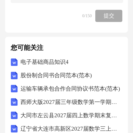
日荷花别样红。C.小荷才露尖尖角，早有蜻蜓
立上头。D.稻花香里说丰年，听取蛙声一片。1
提交
0
/150
7、下列行为符合职业道德规范的是：A.为提升
业绩，向客户夸大宣传产品功效。B.发现同事
操作失误，立即当众指出以警示他人。C.保守
您可能关注
工作秘密，不在公共场合谈论敏感信息。D.利
电子基础商品知识4
用职务之便，为亲友优先安排服务资源。18、
股份制合同书合同范本(范本)
下列句子中标点符号使用正确的一项是：A.他
问我：“你去过刘公岛吗？那里的历史遗迹很值
运输车辆承包合作合同协议书范本(范本)
得一看。”B.本次活动包括：文化展览、非遗体
西师大版2027届三年级数学第一学期期末调研试题含解析
验、民俗表演等……C.“这真是太美了！”她激动
大同市左云县2027届四上数学期末复习检测模拟试题含解析
地说：“我从未见过如此景色。”D.书籍是人类进
步的阶梯——高尔基。19、下列关于中华优秀
辽宁省大连市高新区2027届数学三上期末达标检测模拟试题含解析