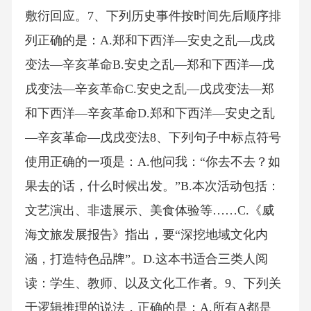
敷衍回应。7、下列历史事件按时间先后顺序排
列正确的是：A.郑和下西洋—安史之乱—戊戌
变法—辛亥革命B.安史之乱—郑和下西洋—戊
戌变法—辛亥革命C.安史之乱—戊戌变法—郑
和下西洋—辛亥革命D.郑和下西洋—安史之乱
—辛亥革命—戊戌变法8、下列句子中标点符号
使用正确的一项是：A.他问我：“你去不去？如
果去的话，什么时候出发。”B.本次活动包括：
文艺演出、非遗展示、美食体验等……C.《威
海文旅发展报告》指出，要“深挖地域文化内
涵，打造特色品牌”。D.这本书适合三类人阅
读：学生、教师、以及文化工作者。9、下列关
于逻辑推理的说法，正确的是：A.所有A都是