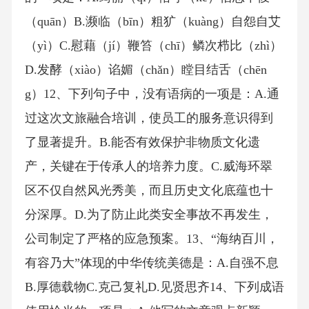
（quān）B.濒临（bīn）粗犷（kuàng）自怨自艾
（yì）C.慰藉（jí）鞭笞（chī）鳞次栉比（zhì）
D.发酵（xiào）谄媚（chǎn）瞠目结舌（chēn
g）12、下列句子中，没有语病的一项是：A.通
过这次文旅融合培训，使员工的服务意识得到
了显著提升。B.能否有效保护非物质文化遗
产，关键在于传承人的培养力度。C.威海环翠
区不仅自然风光秀美，而且历史文化底蕴也十
分深厚。D.为了防止此类安全事故不再发生，
公司制定了严格的应急预案。13、“海纳百川，
有容乃大”体现的中华传统美德是：A.自强不息
B.厚德载物C.克己复礼D.见贤思齐14、下列成语