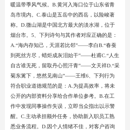
暖温带季风气候。B.黄河入海口位于山东省青
岛市境内。C.泰山是五岳中的西岳，以险峻著
称。D.微山湖是中国北方最大的淡水湖，位于
烟台市。5、下列诗句与其作者对应正确的是：
A.“海内存知己，天涯若比邻”——李白B.“春蚕
到死丝方尽，蜡炬成灰泪始干”——杜甫C.“人生
自古谁无死，留取丹心照汗青”——文天祥D.“采
菊东篱下，悠然见南山”——王维6、下列行为
符合职业道德规范的是：A.为提高效率，将未
公开的内部资料分享给合作单位参考。B.在工
作中发现同事操作失误，立即当众指出以示警
醒。C.主动承担额外任务，协助新入职员工熟
悉业务流程。D.因个人情绪不佳，对客户咨询