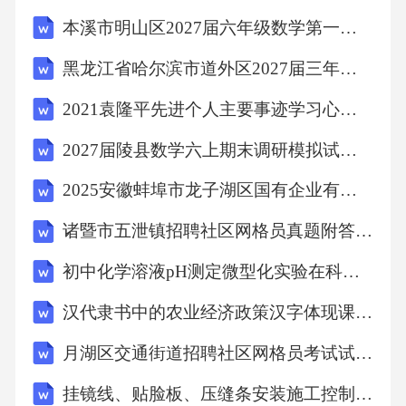
传统文化的说法，错误的是：A.“仁义礼智信”被
本溪市明山区2027届六年级数学第一学期期末统考模拟试题含解析
称为儒家五常，是传统道德的核心内容。B.
黑龙江省哈尔滨市道外区2027届三年级数学第一学期期末检测试题含解析
《论语》是记录孔子及其弟子言行的语录体著
2021袁隆平先进个人主要事迹学习心得体会5篇
作。C.二十四节气已被列入联合国教科文组织
人类非物质文化遗产代表作名录。D.京剧是中
2027届陵县数学六上期末调研模拟试题含解析
国唯一被认定为“国粹”的戏曲剧种。20、下列词
2025安徽蚌埠市龙子湖区国有企业有关管理人员选聘组织考察笔试历年参考题库附带答案详解
语结构类型相同的一项是：A.山川河流花草B.
诸暨市五泄镇招聘社区网格员真题附答案详解
提高改善扩大C.雪白火红笔直D.司令管家理事2
1、下列词语中，加点字的读音完全相同的一项
初中化学溶液pH测定微型化实验在科学展览中的应用研究教学研究课题报告
是：A.强求/牵强B.载重/记载C.参与/参差D.附
汉代隶书中的农业经济政策汉字体现课题报告教学研究课题报告
和/和面22、下列句子中，没有语病的一项是：
月湖区交通街道招聘社区网格员考试试题附答案详解
A.通过这次培训，使员工的服务意识得到了提
挂镜线、贴脸板、压缝条安装施工控制要点
升。B.威海的旅游资源十分丰富，是国内外游