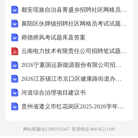
客向往的旅游胜地之一。C.能否保护好海洋生
都安瑶族自治县菁盛乡招聘社区网格员备考题库附答案详解
态，是实现文旅可持续发展的关键。D.他不仅
襄阳区伙牌镇招聘社区网格员考试试题附答案详解
学习好，而且思想品德也优良得很。23、“海纳
师德师风考试题库及答案
百川，有容乃大”体现的哲学道理是：A.量变引
起质变B.矛盾双方相互依存C.事物发展是前进性
云南电力技术有限责任公司招聘笔试题库2026
与曲折性的统一D.整体大于部分之和24、下列
2026宁夏国运新能源股份有限公司招聘45人笔试备考试题及答案详解
关于中国地理常识的说法，正确的是：A.威海
2026江苏镇江市京口区健康路街道办事处编制外城管协管员招聘2人笔试参考题库及答案详解
位于山东省东部，濒临黄海与渤海B.泰山是五
河道综合治理项目建议书
岳之首，主峰玉皇顶海拔约1545米C.黄河入海
口位于青岛市D.山东半岛属于亚热带季风气候2
贵州省遵义市红花岗区2025-2026学年四下数学期末检测试题含解析
5、下列成语使用恰当的一项是：A.这场演出美
轮美奂，观众无不拍手称快。B.他做事总是首
网站客服QQ:2881952447 联系电话:
400-852-1180
当其冲，深受领导信任。C.文旅融合政策出台