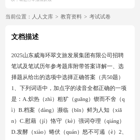
当前位置：
人人文库
>
教育资料
>
考试试卷
文档描述
2025山东威海环翠文旅发展集团有限公司招聘
笔试及笔试历年参考题库附带答案详解一、选
择题从给出的选项中选择正确答案（共50题）
1、下列词语中，加点字的读音全都正确的一项
是：A.炽热（zhì）粗犷（guǎng）锲而不舍（q
ì）B.档案（dàng）濒临（bīn）鲜为人知（xiǎ
n）C.慰藉（jí）恪守（kè）强词夺理（qiáng）
D.发酵（xiào）蜷伏（quán）怒不可遏（è）2、