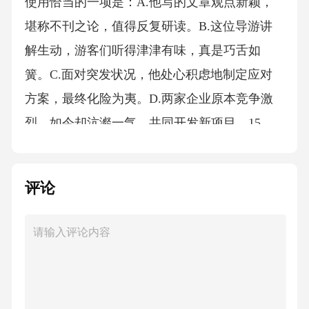
使用恰当的一项是：A.他写的文章观点新颖，
堪称不刊之论，值得反复研读。B.这位导游讲
解生动，游客们听得津津有味，真是巧舌如
簧。C.面对突发状况，他处心积虑地制定应对
方案，最终化险为夷。D.两家企业原本竞争激
烈，如今却沆瀣一气，共同开发新项目。15、
下列关于中国地理常识的说法，正确的是：A.
山东省是我国面积最大的沿海省份。B.威海市
评论
位于山东半岛最东端，三面环海。C.黄河入海
口位于青岛市境内。D.环翠区是威海市的县级
市，以温泉资源闻名。16、下列诗句所描写的
季节与其他三项不同的是：A.忽如一夜春风
来，千树万树梨花开。B.接天莲叶无穷碧，映