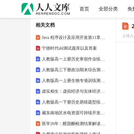
首页
全部分类
免
相关文档
上传人
Java 程序设计及应用开发第11章 多线程
宁德时代shl测试题库以及答案
人教版高一上册历史寒假作业练习题（附答案）
人教版高三下册政治期末综合测试题（附答案）
人教版高一上册生物专项训练测试题（附答案）
虚实相生：虚拟经济与实体经济关系的深度剖析与实证检验
人教版高一下册历史易错题型练习卷（附答案）
藏东南地区水电资源可持续开发利用：挑战与对策
医学26年：醛固酮检测结果解读 查房课件