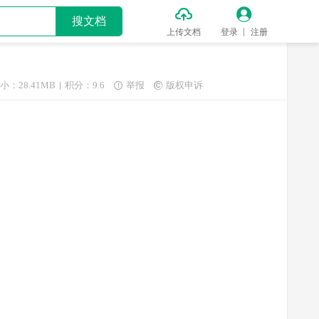


搜文档
上传文档
登录
注册
小：28.41MB
积分：9.6
举报
版权申诉

