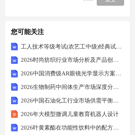
是，自然观察也受视力、记忆力、担忧、期
待、偏好或信念等主观因素影响。虚无主义者
会辩护说，自然观察所受影响可被控制到极微
您可能关注
水平，而对同一道德事实的多个观察常分歧较
工人技术等级考试(农艺工中级)经典试题及答案
大，以致令人怀疑是否存在道德事实。但这种
区别只是观察与事实间关系的复杂与稳定程度
2026时尚纺织行业市场分析及产品创新与市场拓展前景研究
的不同，而非关系的存在与否。既然哈曼也承
2026中国消费级AR眼镜光学显示方案对比与用户眩晕症解决路径分析报告
认，观察到什么受制于拥有何种理论，那么道
2026生物制药中间体生产市场深度分析及行业发展前景趋势报告
德主观主义至多说明道德观察比自然观察的理
论荷载更复杂，无法就此证明道德事实不存
2026中国石油化工行业市场供需平衡分析及未来投资机会规划研究报告
在。就道德事实而言，“不那么准确”是由道德的
2026年大模型微调儿童教育机器人设计
多样性和描述本身的概括性共同造成的。综
2026叶黄素酯在功能性饮料中的配方优化与市场测试
上，以观察为切入点、从科学实在论出发的哈