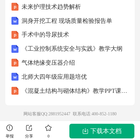
未来护理技术趋势解析
容，下列说法不正确的一项是（）A．只要肯定
科学实在论及在自然科学和伦理学间类比论证
洞身开挖工程 现场质量检验报告单
的恰当性，就必须承认道德事实的存在。B．道
手术中的导尿技术
德虚无主义者否认的“道德事实”不是一种自然事
《工业控制系统安全与实践》教学大纲
实，所以推论出的是道德存在感并非道德事
气体绝缘变压器介绍
实。C．无论是自然科学还是道德理论都具有世
界可检验性，那么自然事实和道德事实都是存
北师大四年级应用题培优
在的。D．如果依据是否具有心灵依赖性，来判
《混凝土结构与砌体结构》教学PPT课件整套电子讲义
断道德事实的存在，那么自然事实也具有不存
在的客观性了。3．结合材料内容，下列选项中
网站客服QQ:2881952447 联系电话:
400-852-1180
最能支持划线句子中布莱克本观点的一项是
（）A．“儿子”这个身份，自带赡养父母的道德
下载本文档
举报
分享
0