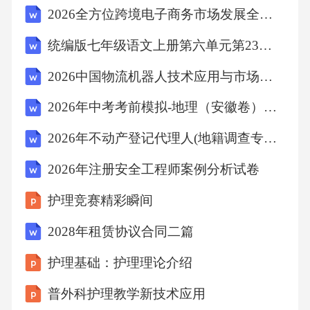
2026全方位跨境电子商务市场发展全面研究与市场发展趋势与价值评估报告
曼式道德虚无主义论证是不成立的。道德观念
或原则对道德事实具有描述性，道德判断具有
统编版七年级语文上册第六单元第23课《女娲造人》学习任务单
类似科学判断的确证力量。（本文摘编自李娜
2026中国物流机器人技术应用与市场前景预测
的《对一种道德虚无主义论证的反驳》）1．下
2026年中考考前模拟-地理（安徽卷）（全解全析）
列对材料相关内容的理解和分析，不正确的一
项是（）A．对道德虚无主义进行辨析与反驳，
2026年不动产登记代理人(地籍调查专项练习)试题及答案
有利于我们从逻辑和思想上获得正确认识。B．
2026年注册安全工程师案例分析试卷
人们遇到道德事件时，会产生直接的道德反
护理竞赛精彩瞬间
应、评价等“道德意见”，这属于道德观察。C．
2028年租赁协议合同二篇
哈曼认为，“虐猫是错的”不需要看到现实中虐猫
事件过程，由道德感就可以判断。D．同一道德
护理基础：护理理论介绍
事实在现实中观察的分歧、复杂和不确定，使
普外科护理教学新技术应用
其被描述呈现多样性和概括性。2．根据材料内