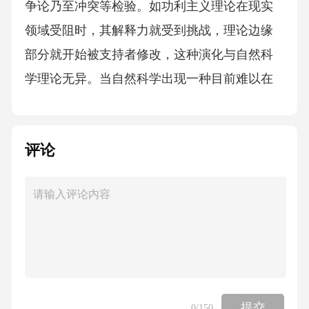
争论乃至冲突等检验。如功利主义理论在现实
领域受阻时，其解释力就受到挑战，理论边缘
部分就开始被支持者修改，这种演化与自然科
学理论无异。当自然科学出现一种目前难以在
世界中检验的理论如“黑洞”时，人们就会观望。
当道德哲学出现“道德水平与神经系统发育有关”
评论
这一目前难以在世界中检验的伦理自然主义观
点时，人们也会质疑。若从自然科学被世界检
验可推论出自然事实的存在，则从道德理论被
世界检验也可推论出道德事实的存在。反驳
四：捋清关系。道德虚无主义者否认道德事实
的另一理由是，道德事实对观察不起决定性作
用，因为道德具有心灵依赖性。但难以否认的
提交
0
/150