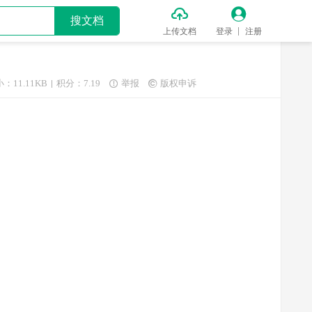


搜文档
上传文档
登录
注册
：11.11KB
积分：7.19
举报
版权申诉

