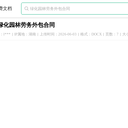
费文档

绿化园林劳务外包合同
l***
IP属地：湖南
上传时间：2026-06-03
格式：DOCX
页数：7
大小