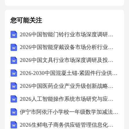
[X]%向乙方支付违约金。2.若乙方未按照合同
约定的工程内容、质量标准和工期要求完成工
您可能关注
程，应承担违约责任，向甲方支付合同总价款
2026中国智能门铃行业市场深度调研及发展趋势和前景预测研究报告
的[X]%作为违约金。如因乙方违约给甲方造成
损失的，乙方还应承担赔偿责任，赔偿范围包
2026中国智能穿戴设备市场分析行业现状竞争格局投资评估未来规划发展研究报告
括但不限于甲方因此遭受的直接损失、间接损
2026中国文具行业市场深度调研及投资前景与投资策略研究报告
失及可得利益损失。3.乙方提供的设备、材料不
2026-2030中国混凝土锚-紧固件行业供需态势与盈利趋势预测报告
符合合同约定的质量标准，乙方应负责免费更
换，并承担因此给甲方造成的损失。4.如一方违
2026中国医药企业产业升级创新战略及市场机会研究报告
反本合同其他条款约定的，应承担违约责任，
2026人工智能操作系统市场研究与应用软件开发投资
赔偿对方因此遭受的损失。九、争议解决本合
伊宁市阿依汗小学校一年级数学加减法练习题
同在履行过程中发生的争议，由双方协商解
2026生鲜电子商务供应链管理信息化建设以及社区前置仓模式复制推广计划简报
决；协商不成的，任何一方均有权向有管辖权