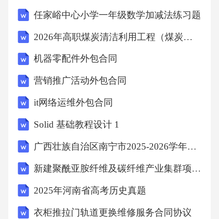
的人民法院提起诉讼。十、其他条款1.本合同自
任家峪中心小学一年级数学加减法练习题
双方签字（盖章）之日起生效。2.本合同一式
2026年高职煤炭清洁利用工程（煤炭脱硫技术）试题及答案
[X]份，甲乙双方各执[X]份，具有同等法律效
机器零配件外包合同
力。3.本合同未尽事宜
营销推广活动外包合同
it网络运维外包合同
Solid 基础教程设计 1
广西壮族自治区南宁市2025-2026学年七年级上学期语文期末综合试卷（含答案）
新建聚酰亚胺纤维及碳纤维产业集群项目可行性研究报告模板-备案审批
2025年河南省高考历史真题
衣柜推拉门轨道更换维修服务合同协议