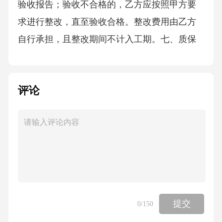
验收报告；验收不合格的，乙方应按照甲方要
求进行整改，直至验收合格。整改费用由乙方
自行承担，且整改期间不计入工期。七、质保
期及售后服务1.质保期：本工程质保期为自验收
合格之日起[X]年。2.售后服务：在质保期内，
评论
乙方应定期对监控设备进行回访和维护，确保
设备正常运行。如监控设备出现质量问题，乙
方应在接到甲方通知后[X]小时内做出响应，并
在[X]个工作日内到达现场进行维修或更换。质
保期届满后，乙方应继续为甲方提供有偿的技
术支持和维修服务，费用由双方另行协商确
定。八、违约责任1.若甲方未按照合同约定支付
提交
0
/150
工程款，每逾期一天，应按照未支付金额的