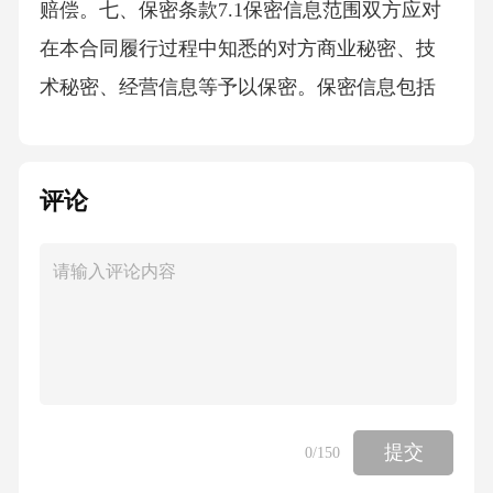
赔偿。七、保密条款7.1保密信息范围双方应对
在本合同履行过程中知悉的对方商业秘密、技
术秘密、经营信息等予以保密。保密信息包括
但不限于该火锅店的客户资料、菜品配方、财
务数据、经营策略等。7.2保密义务1.未经对方
评论
书面同意，任何一方不得向第三方披露或使用
保密信息。2.双方应采取合理措施，确保其员工
及相关人员遵守保密义务。7.3保密期限本合同
的保密期限自本合同生效之日起至本合同终止
后[X]年。八、违约责任8.1甲方违约责任如甲方
违反本合同约定，给乙方造成损失的，应承担
赔偿责任。8.2乙方违约责任1.如乙方未按照本
提交
0
/150
合同约定按时足额支付费用，每逾期一日，应