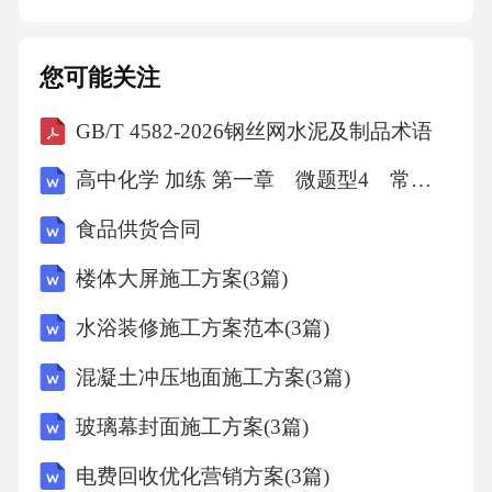
按照未支付金额的[X%]向甲方支付违约金。逾
期超过[X]日的，甲方有权解除本合同，并要求
您可能关注
乙方支付已拖欠的费用及违约金。2.如乙方违反
GB/T 4582-2026钢丝网水泥及制品术语
本合同约定的保密义务，应向甲方支付违约金
人民币[X]元，并赔偿甲方因此遭受的全部损
高中化学 加练 第一章 微题型4 常见物质的性质和用途
失。3.如乙方擅自转让该火锅店的经营管理权，
食品供货合同
甲方有权解除本合同，并要求乙方支付违约金
楼体大屏施工方案(3篇)
人民币[X]元，同时乙方应返还已收取的经营收
益。4.如乙方违反法律法规或本合同约定，导致
水浴装修施工方案范本(3篇)
该火锅店受到行政处罚或产生其他法律纠纷，
混凝土冲压地面施工方案(3篇)
乙方应承担全部法律责任，并赔偿甲方因此遭
玻璃幕封面施工方案(3篇)
受的全部损失。九、合同变更与解除9.1合同变
电费回收优化营销方案(3篇)
更本合同的任何变更或补充需经双方书面协商