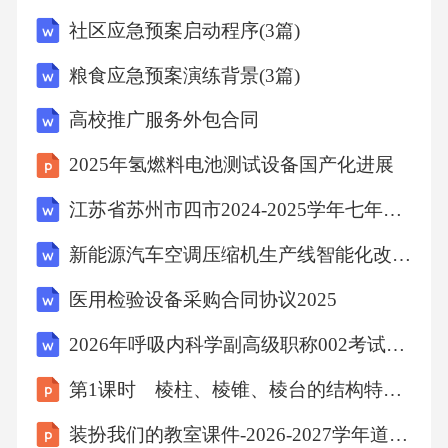
一致，并签订书面协议。9.2合同解除1.经双方
社区应急预案启动程序(3篇)
协商一致，可以解除本合同。2.如一方严重违反
粮食应急预案演练背景(3篇)
本合同约定，另一方有权解除本合同，并要求
高校推广服务外包合同
违约方承担违约责任。3.因不可抗力或其他不可
预见、不可避免的原因导致本合同无法履行
2025年氢燃料电池测试设备国产化进展
时，双方可以协商解除本合同，互不承担违约
江苏省苏州市四市2024-2025学年七年级上学期语文期末试卷（含答案）
责任。十、争议解决如双方在本合同履行过程
新能源汽车空调压缩机生产线智能化改造项目可行性研究报告模板拿地申报
中发生争议，应首先通过友好协商解决；协商
医用检验设备采购合同协议2025
不成的，任何
2026年呼吸内科学副高级职称002考试视频课程题库考前冲刺
第1课时 棱柱、棱锥、棱台的结构特征课件2025-2026学年高一下学期数学人教A版必修第二册
装扮我们的教室课件-2026-2027学年道德与法治二年级上册统编版