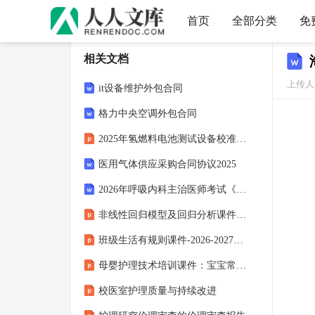
首页
全部分类
免
相关文档
上传人
it设备维护外包合同
格力中央空调外包合同
2025年氢燃料电池测试设备校准服务
医用气体供应采购合同协议2025
2026年呼吸内科主治医师考试《专业知识》模拟题及答案
非线性回归模型及回归分析课件2025-2026学年高二下学期数学人教A版选择性必修第三册
班级生活有规则课件-2026-2027学年道德与法治二年级上册统编版
母婴护理技术培训课件：宝宝常见问题与解决方案
校医室护理质量与持续改进