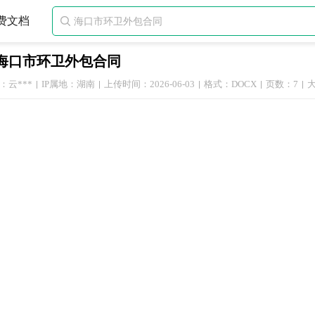
费文档

海口市环卫外包合同
：云***
IP属地：湖南
上传时间：2026-06-03
格式：DOCX
页数：7
大