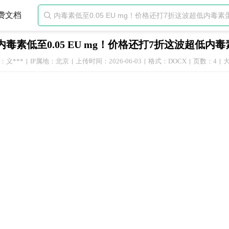
费文档

内毒素低至0.05 EU mg！价格还打7折这波超低内
：义***
IP属地：北京
上传时间：2026-06-03
格式：DOCX
页数：4
大