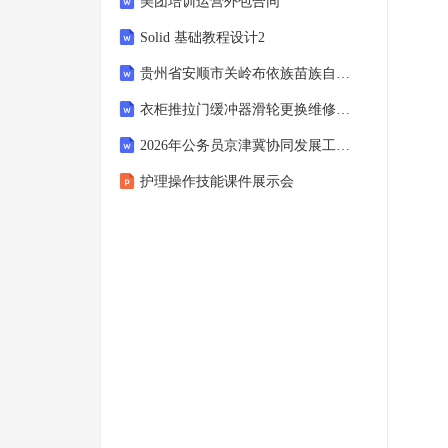
美团培训运营外包合同
Solid 基础教程设计2
贵州省安顺市关岭布依族苗族自治县2025-2026学年七年级上学期语文1月期末考试试卷（含答案）
衣柜推拉门缓冲器滑轮更换维修合同协议
2026年公务员京津冀协同发展工作述职报告
护理操作技能课件展示会