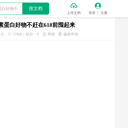


搜文档
上传文档
登录
注册
毒素蛋白好物不赶在618前囤起来
小：57.37KB
积分：0
举报
版权申诉

