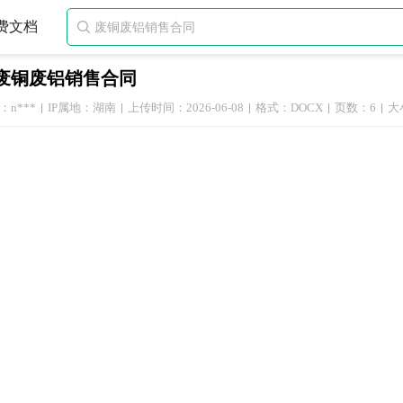
费文档

废铜废铝销售合同
n***
IP属地：湖南
上传时间：2026-06-08
格式：DOCX
页数：6
大