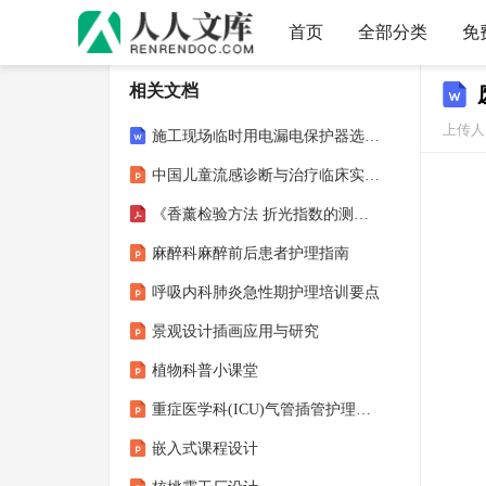
首页
全部分类
免
相关文档
上传人：
施工现场临时用电漏电保护器选择方法制定
中国儿童流感诊断与治疗临床实践指南（2025版）
《香薰检验方法 折光指数的测定》
麻醉科麻醉前后患者护理指南
呼吸内科肺炎急性期护理培训要点
景观设计插画应用与研究
植物科普小课堂
重症医学科(ICU)气管插管护理要点
嵌入式课程设计