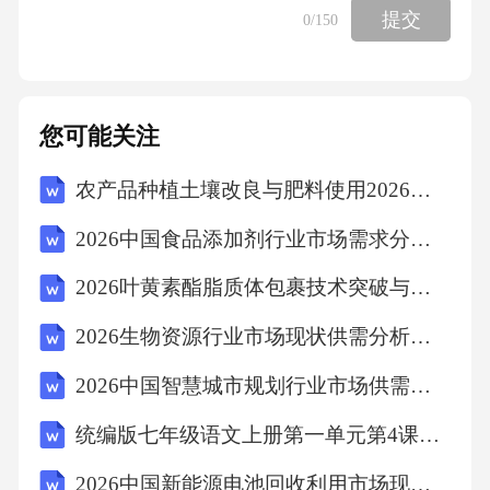
提交
0
/150
影像基础；经典IP有较高的知名度，具有良好的
受众基础，容易引发观众的集体怀旧，可谓自
带粉丝和流量；一些由原班人马参与制作的翻
您可能关注
拍电
农产品种植土壤改良与肥料使用2026年考试及答案试卷
影，其关注度会更高。经典IP的翻拍，似乎一起
2026中国食品添加剂行业市场需求分析及投资前景评估报告
步就站在了巨人的肩膀上，然而，即使根据同
2026叶黄素酯脂质体包裹技术突破与生物可及性提升路径分析报告
一IP翻拍，其结果可能是天壤之别。看似省力的
2026生物资源行业市场现状供需分析及投资评估规划分析研究报告
经
2026中国智慧城市规划行业市场供需分析及投资评估规划分析研究报告
典IP翻拍，却成为网络电影“翻车”的重灾区，与
统编版七年级语文上册第一单元第4课《古代诗歌四首》学习任务单
观众的期待相去甚远。
2026中国新能源电池回收利用市场现状与政策导向报告