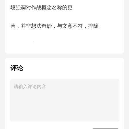
段强调对作战概念名称的更
替，并非想法奇妙，与文意不符，排除。
故正确答案为A。
【文段出处】《加强体系化布局，谨防作战概
评论
念开发“变形走样”》
2、相对于完全原创的作品，经典IP的翻拍有着
无可比拟的优势：完整的故事框架、成熟的叙
事模式、现成的人物形象，都为翻拍提供了剧
本和