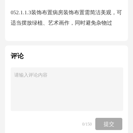
052.1.1.3装饰布置病房装饰布置需简洁美观，可
适当摆放绿植、艺术画作，同时避免杂物过
多，保持整洁。2.1护理环境的美化：2.1.2社会
环境的营造01护患医患关系构建通过营造良好
的护患、医患关系，提升患者的心理舒适度，
评论
优化护理社会环境。02个性化护理服务实施护
士需主动与患者沟通，深入了解其需求与感
受，针对性提供专属护理服务。032.1.2.1护患关
系的建立护患关系建立是护理美学实践重要方
面，护士应主动沟通，以真诚关怀促患者康
复。042.1.2.2医患关系的协调医患关系协调：通
提交
0
/150
过医患沟通合作提升患者治疗依从性，医护需