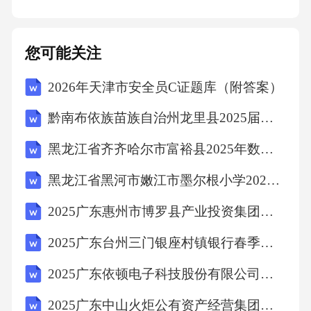
密切配合提供全面医疗服务。2.2人文关怀的体
现：2.2.1语言美护理语言美内涵指护士在护理
您可能关注
过程中使用规范、礼貌、温馨的语言，为患者
带去心理安慰与关怀。语言美应用意义研究显
2026年天津市安全员C证题库（附答案）
示护士的语言能显著影响患者情绪状态，护士
黔南布依族苗族自治州龙里县2025届四下数学期中教学质量检测模拟试题（含解析）
需注重语言的美学应用。2.2.1.1规范用语护士需
黑龙江省齐齐哈尔市富裕县2025年数学四年级下学期期中统考模拟试题（含答案解析）
使用规范礼貌语言，禁用方言、俚语或粗俗语
言，规范用语可提升职业形象、增强患者信任
黑龙江省黑河市嫩江市墨尔根小学2025年数学三年级下学期期末预测试题含解析
感。2.2.1.2温馨语言护士需使用温馨语言给予患
2025广东惠州市博罗县产业投资集团有限公司下属子公司招聘综合及笔试历年典型考点题库附带答案详解
者心理安慰关怀，比如“您感觉怎么样？”“需要
2025广东台州三门银座村镇银行春季校园招聘笔试历年典型考题及考点剖析附带答案详解
我帮忙吗？”，提升患者心理舒适度。2.2.1.3鼓
2025广东依顿电子科技股份有限公司招聘化学实验室工程师等岗位测试笔试历年常考点试题专练附带答案详解
励性语言护士应使用如“您做得很好！”“您一定
会好起来的！”等鼓励性语言，提升患者自信心
2025广东中山火炬公有资产经营集团有限公司招聘区属企业高级经营管理人员2人笔试历年难易错考点试卷带答案解析