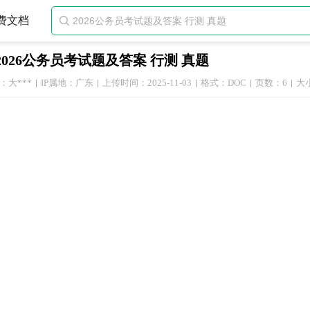
费文档

2026公务员考试题及答案 行测 真题
：大***
IP属地：广东
上传时间：2025-11-03
格式：DOC
页数：6
大小