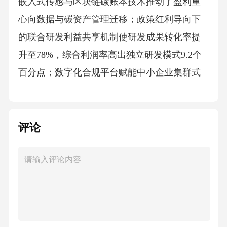
嵌入式传感与区块链碳账本技术推动了盈利重
心向数据与碳资产管理迁移；政策红利导向下
的联合研发利益共享机制使研发成果转化率提
升至78%，综合利润率高出独立研发模式9.2个
百分点；数字化合规平台赋能中小企业集群式
转型，使平均合规支出下降76.2%，并打通了
“合规数据-供应链信用-普惠金融”的价值转化链
路；循环经济政策下废旧电容回收再利用价值
评论
链重构，正规渠道处理量占比飙升至54.2%，分
子级再生技术使再生树脂成本较进口原生料下
降28%。面向2025政策窗口，企业战略应对呈现
系统化特征：建立动态政策监测与材料研发联
动的敏捷响应体系，将政策识别响应时间压缩