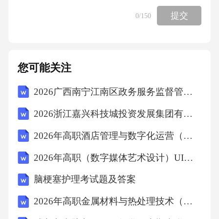
至72小时以内；实施国内外双重标准分层合规
提交
0
/150
设计方法论，使SKU精简42%的同时合规场景覆
盖增加35%，综合制造成本下降11%-15%；利用
绿色金融工具对冲环保技改成本，绿色债券加
您可能关注
权平均利率仅2.48%，环境权益质押等创新模式
使中小企业绿色信贷获批率跃升至67%；构建政
2026广西南宁江南区政务服务监督管理办公室招聘1人模拟试卷（巩固）附答案详解
企学研协同的标准话语权争夺长效机制，中国
2026浙江嘉兴科技城投资发展集团有限公司下属子公司(竞争类)招聘工作人员3人备考题库附答案详解【完整版】
主导标准提案国际采纳率有望提升至60%以上，
2026年高职酒店管理与数字化运营（酒店运营管理）试题及答案
且国内落地应用时间较国外标准缩短9个月。综
2026年高职（数字媒体艺术设计）UI设计基础试题及答案
上所述，2025年中国洗衣机电容产业已超越单
纯的元器件制造范畴，进入以合规能力为基
脑梗塞护理考试题及答案
座、以场景定义为牵引、以绿色数字为双翼的
2026年高职金属材料与热处理技术（金属热处理工艺优化）试题及答案
价值链高端攀升关键期，预计到2027年高端基