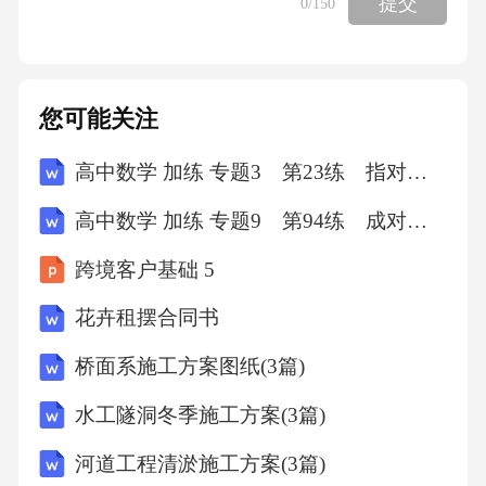
提交
0
/150
沙发、软床制造需求，2025年该区域市场规模
预计达到35亿元，其特点是小批量、多批次、
快速交付能力强。与此同时，随着东部沿海地
您可能关注
区土地、劳动力成本上升及环保政策趋严，部
分常规型产能正加速向安徽、江西、河南等中
高中数学 加练 专题3 第23练 指对同构
部省份转移，这些地区凭借较低的要素成本与
高中数学 加练 专题9 第94练 成对数据的统计分析
日益完善的基础设施，正在构建新的生产基
跨境客户基础 5
地，2025年中部地区产能占比预计提升至12%，
虽然目前仍以代工为主，但通过引进东部先进
花卉租摆合同书
设备与管理经验，其产品合格率与生产效率正
桥面系施工方案图纸(3篇)
在快速缩小与东部标杆企业的差距，这种区域
水工隧洞冬季施工方案(3篇)
间的梯度分工不仅优化了全国范围内的资源配
河道工程清淤施工方案(3篇)
置效率，也促进了产业内部的良性竞争与技术