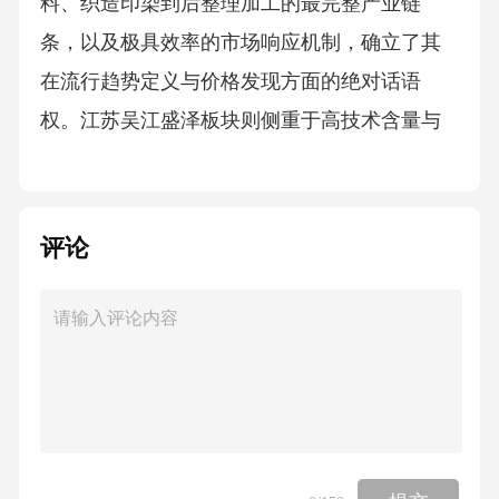
料、织造印染到后整理加工的最完整产业链
条，以及极具效率的市场响应机制，确立了其
在流行趋势定义与价格发现方面的绝对话语
权。江苏吴江盛泽板块则侧重于高技术含量与
高品质珍珠绒布的研发制造，依托当地强大的
丝绸纺织技术底蕴，企业在超细旦纤维应用与
精密后整理工艺方面具备显著竞争优势，主要
评论
供应高端家居品牌与国际一线汽车厂商，2025
年该地区高端珍珠绒布出口额预计同比增长1
5%，成为行业技术创新与品牌出海的桥头堡。
广东佛山及中山地区凭借毗邻港澳的地缘优势
与发达的家俱制造业基础，形成了以成品配套
为导向的产业集群，重点服务于珠三角庞大的