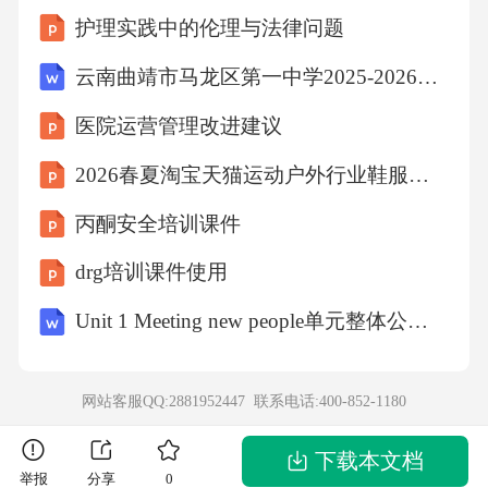
合创新，极大地拓展了珍珠绒布的性能边界，
护理实践中的伦理与法律问题
采用0.3dtex以下超细旦纤维生产的珍珠绒布市
云南曲靖市马龙区第一中学2025-2026学年高一上学期期中考试数学试卷（含答案）
场份额预计将达到35%，主要集中在高端汽车内
医院运营管理改进建议
饰与奢侈家居领域，纳米技术引入使得面料获
2026春夏淘宝天猫运动户外行业鞋服趋势白皮书
得持久的抗菌、抗病毒、抗紫外线及导电功
能，石墨烯改性珍珠绒布利用其优异的导热系
丙酮安全培训课件
数，实现了快速升温与均匀散热，解决了传统
drg培训课件使用
绒布冬季静电积聚与局部过热的问题。低温等
Unit 1 Meeting new people单元整体公开课一等奖创新教学设计（共六课时）
离子体预处理与数码喷墨印花技术的结合，彻
底颠覆了传统高能耗、高污染的染色整理模
网站客服QQ:2881952447 联系电话:
400-852-1180
式，引领行业进入精准化、绿色化的智能制造
新阶段，2025年中国珍珠绒布数码印花渗透率
下载本文档
举报
分享
0
预计将达到18%，该技术通过计算机控制喷头将