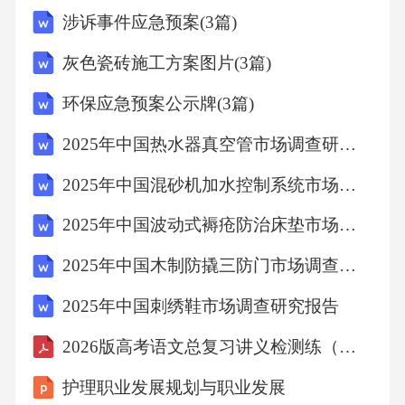
扩散。在制备工艺与技术创新方面，生物基纤
涉诉事件应急预案(3篇)
维与再生聚酯材料的深度应用正在重塑珍珠绒
灰色瓷砖施工方案图片(3篇)
布的原料基因，成为推动行业向绿色低碳转型
环保应急预案公示牌(3篇)
的核心驱动力。2025年，国内纺织行业再生纤
维利用率已提升至28%，其中用于高档绒类面料
2025年中国热水器真空管市场调查研究报告
的rPET纤维占比达到15%，预计至2025年这一
2025年中国混砂机加水控制系统市场调查研究报告
比例将突破22%，化学法再生聚酯技术通过解聚
2025年中国波动式褥疮防治床垫市场调查研究报告
还原工艺，将废旧聚酯瓶片或纺织废料转化为
2025年中国木制防撬三防门市场调查研究报告
单体，再重新聚合生成切片，其分子结构与原
生聚酯几乎无异，从而保证了最终面料在强
2025年中国刺绣鞋市场调查研究报告
度、色牢度及手感上与传统产品保持一致，甚
2026版高考语文总复习讲义检测练（二十三） 句式的运用和分析
至因杂质去除更彻底而具备更佳的纯净度与光
护理职业发展规划与职业发展
泽感。超细旦复合纤维与功能性改性技术的融