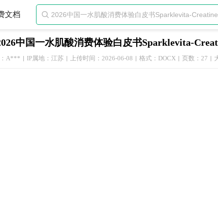
费文档

2026中国一水肌酸消费体验白皮书Sparklevita-Creatine-W
：A***
IP属地：江苏
上传时间：2026-06-08
格式：DOCX
页数：27