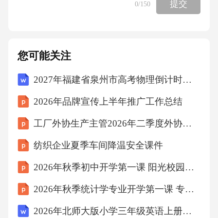
提交
0
/150
度。行业发展机遇:纳滤技术正受益于工业废水
零排放与资源回收趋势的快速发展，在锂盐回
收、染料分离及高价值溶质回收领域展现出广
您可能关注
阔空间。同时，食品饮料高端化加工与制药纯
2027年福建省泉州市高考物理倒计时模拟卷（含答案解析）
化升级推动高选择性膜需求增长。随着AI优化
膜设计与新型复合材料应用推进，纳滤性能与
2026年品牌宣传上半年推广工作总结
经济性仍有持续提升潜力。进入壁垒:纳滤膜元
工厂外协生产主管2026年二季度外协生产管控总结
件行业具有较高技术与工艺壁
纺织企业夏季车间降温安全课件
2026年秋季初中开学第一课 阳光校园和谐班级
2026年秋季统计学专业开学第一课 专业证书与资格认证课件
2026年北师大版小学三年级英语上册《Colors》课时教案