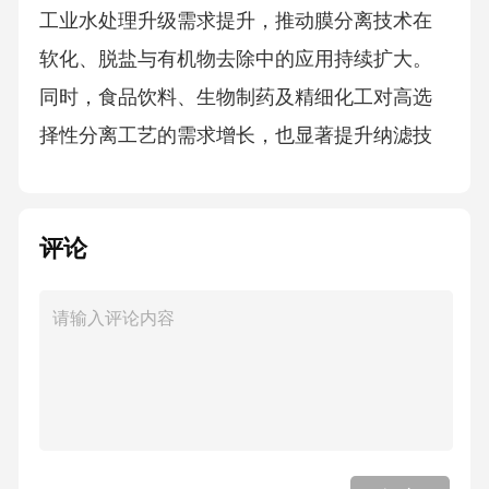
工业水处理升级需求提升，推动膜分离技术在
软化、脱盐与有机物去除中的应用持续扩大。
同时，食品饮料、生物制药及精细化工对高选
择性分离工艺的需求增长，也显著提升纳滤技
术渗透率。此外，环保法规趋严与循环经济政
策进一步加速其在废水回用与资源回收领域的
评论
应用扩展。主要阻碍因素:纳滤膜元件的发展受
到膜污染与通量衰减问题的持续制约，导致运
行维护成本较高且系统稳定性依赖预处理水
平。同时，高端膜材料与核心制造技术仍由少
数国际企业主导，使得成本与技术可及性受到
限制。此外，部分应用场景中纳滤与反渗透及
超滤技术存在替代竞争，也影响其市场扩张速