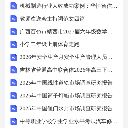
机械制造行业人效成功案例：华恒智信破解人员流失成本高
是由于（）的流动形成的。（4）常见的天气现
象有（）、（）、（）、（）等。判断：（1）
教师欢送会主持词范文四篇
云越多，说明天气越好。（）（2）下雨前，燕
广西百色市靖西市2027届六年级数学第一学期期末质量跟踪监视试题含解析
子会低飞，蚂蚁会搬家。（）（3）风的大小可
小学二年级上册体育走跑
以用风力等级来表示。（）（4）雪是水的固态
形式。（）五、道德与法治小课堂（一）我是
2026年安全生产月安全生产管理人员考试题库及答案
文明小公民填空：（1）在学校里，我们要尊敬
吉林省普通高中联合体2026年高三下期末联考化学试题含解析
（），团结（），遵守学校的（）。（2）在公
2025年中国线性道轨市场调查研究报告
共场合，我们要遵守（），不大声喧哗，不随
2025年中国筒子灯箱市场调查研究报告
地吐痰，不乱扔垃圾。（3）过马路时，我们要
走（），遵守（）信号灯，做到“红灯停，绿灯
2025年中国砸门水封市场调查研究报告
行”。（4）当别人帮助我们时，我们要说
中等职业学校学生学业水平考试汽车修理类专业基本技能考试指导性实施方案
“（）”；当我们不小心碰到别人时，我们要说