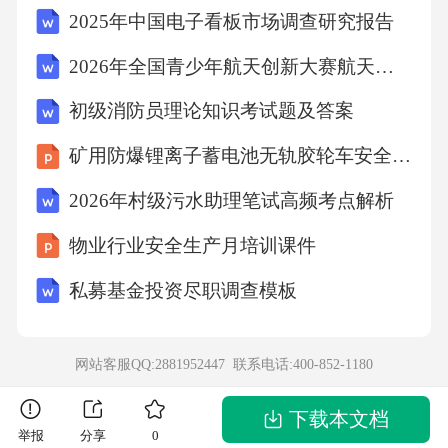
2025年中国电子看板市场调查研究报告
“（）”。选择：（1）下列行为中，文明的是
（）A.在教室里追逐打闹B.主动给老人让座C.随
2026年全国青少年航天创新大赛航天知识竞赛试题及答案
地乱扔果皮纸屑（2）在图书馆里，我们应该
初级消防员理论知识考试题及答案
（）A.大声说话B.安静看书C.吃东西（3）当我
矿用防爆锂离子蓄电池无轨胶轮车安全技术要求培训
们看到有人需要帮助时，应该（）A.假装没看
2026年村级污水助理笔试高频考点解析
见B.主动上前帮忙C.嘲笑他（二）我爱我的家填
空：（1）家庭的成员有（）、（）、（）等，
物业行业安全生产月培训课件
我们要爱自己的家人。（2）爸爸妈妈每天都很
私募基金投资尽职调查模板
辛苦，我们可以帮他们做一些力所能及的
（），比如扫地、擦桌子、洗碗等。（3）我们
网站客服QQ:2881952447 联系电话:
400-852-1180
要学会关心家人，当爸爸妈妈生病时，我们要
（）他们。简答：请你说说，你可以为家庭做
下载本文档
举报
分享
0