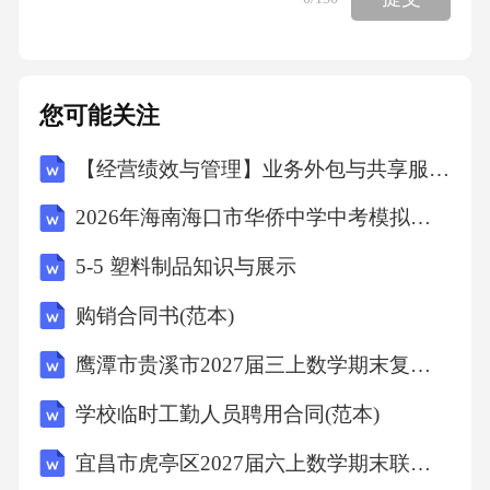
类。（5）像狗、兔子这样，胎生、用乳汁喂养
后代的动物，属于（）类。选择：（1）下列植
物中，属于水生植物的是（）A.仙人掌B.荷花C.
您可能关注
向日葵（2）下列动物中，属于昆虫的是（）A.
【经营绩效与管理】业务外包与共享服务专项审计计划
蜘蛛B.蜈蚣C.蝴蝶（3）下列动物中，是哺乳动
物的是（）A.鸡B.鸭C.牛（4）植物的根的作用
2026年海南海口市华侨中学中考模拟地理试卷（文字版含答案）
是（）A.进行光合作用B.吸收水分和养分C.支撑
5-5 塑料制品知识与展示
植物身体（二）自然现象大揭秘填空：（1）云
购销合同书(范本)
是由（）和（）组成的。（2）雨的形成过程
是：海洋、湖泊等水面的水蒸发变成（），上
鹰潭市贵溪市2027届三上数学期末复习检测模拟试题含解析
升到空中，遇冷变成小水滴或小冰晶，聚集在
学校临时工勤人员聘用合同(范本)
一起形成（），当小水滴或小冰晶大到空气托
宜昌市虎亭区2027届六上数学期末联考模拟试题含解析
不住的时候，就会落下来，形成（）。（3）风