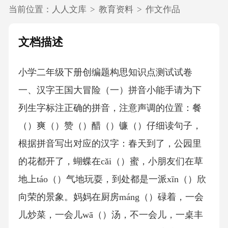
当前位置：
人人文库
>
教育资料
>
作文作品
文档描述
小学二年级下册创编题构思知识点测试试卷
一、汉字王国大冒险（一）拼音小能手请为下
列生字标注正确的拼音，注意声调的位置：餐
（）爽（）赞（）醋（）镰（）仔细读句子，
根据拼音写出对应的汉字：春天到了，公园里
的花都开了，蝴蝶在cǎi（）蜜，小朋友们在草
地上táo（）气地玩耍，到处都是一派xīn（）欣
向荣的景象。妈妈在厨房máng（）碌着，一会
儿炒菜，一会儿wā（）汤，不一会儿，一桌丰