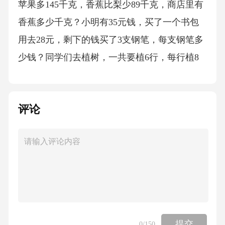
苹果多145千克，香蕉比梨少89千克，商店里有
香蕉多少千克？小明有35元钱，买了一个书包
用去28元，剩下的钱买了3支钢笔，每支钢笔多
少钱？同学们去植树，一共要植6行，每行植8
棵，已经植了35棵，还需要植多少棵？有45名
同学去划船，每条船限坐6人，至少需要租多少
评论
条船？四、科学探索小天地（一）动植物小百
科填空：（1）植物的生长需要（）、（）、
（）和（）。（2）种子发芽需要的条件是
（）、（）和（）。（3）动物根据有无脊柱可
以分为（）动物和（）动物，比如猫是（）动
物，蚯蚓是（）动物。（4）像鸡、鸽子这样，
卵生、身上长有羽毛和翅膀的动物，属于（）
提交
0
/150