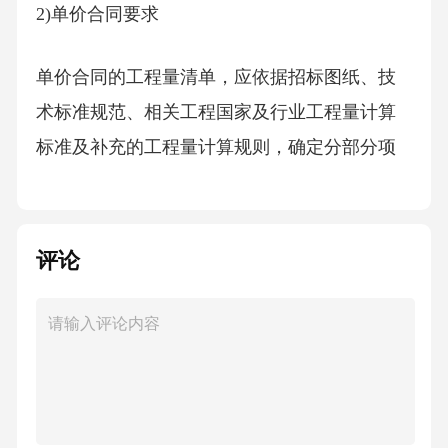
2)单价合同要求
单价合同的工程量清单，应依据招标图纸、技
术标准规范、相关工程国家及行业工程量计算
标准及补充的工程量计算规则，确定分部分项
工程项目清单及其项目特征，并计算其工程数
量。清单项目按项计量编制的，应在其计量单
位中以项表示。如招标工程需要，可参考同类
评论
工程的设计图纸等资料，在招标工程量清单中
合理列出招标图纸没反映、但施工中可能会发
生的清单项目及其项目特征，并结合招标工程
及参考同类工程资料确定暂定工程数量。