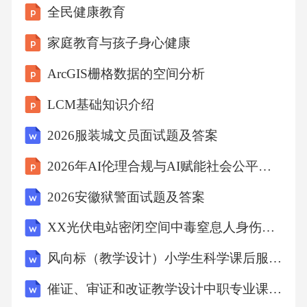
全民健康教育
(2)满足市场竞争需要。
家庭教育与孩子身心健康
ArcGIS栅格数据的空间分析
(3)提高工程计价效率。
LCM基础知识介绍
(4)有利于工程价款结算。
2026服装城文员面试题及答案
2026年AI伦理合规与AI赋能社会公平实践
(5)有利于对投资的控制。
2026安徽狱警面试题及答案
16.2工程量清单编制
XX光伏电站密闭空间中毒窒息人身伤亡事故现场处置预案
风向标（教学设计）小学生科学课后服务拓展
16.2.1分部分项工程量清单编制1)项目编码项目
编码是分部分项工程和措施项目清单名称的阿
催证、审证和改证教学设计中职专业课-国际贸易实务-国际商务-财经商贸大类
拉伯数字标识。各级编码代表的含义如下：(1)