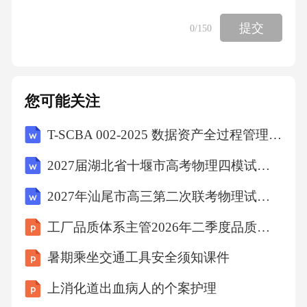
3)总价合同要求
提交
0
/150
总价合同的工程量清单，应依据招标图纸、技
术标准规范、相关工程国家及行业工程量计算
标准及补充的工程量计算规则，确定分部分项
您可能关注
工程项目清单及其项目特征，并计算其工程数
T-SCBA 002-2025 数据资产全过程管理区块链应用规范
量。按照招标图纸及技术标准规范可确定项目
2027届湖北省十堰市高考物理四模试卷（含答案解析）
特征、但不能准确计算工程数量的项目可按暂
定数量编制，并在其项目特征中说明为暂定工
2027年汕尾市高三第二次联考物理试卷（含答案解析）
程量。
工厂品质体系主管2026年二季度品质体系优化总结
暑期乘坐交通工具安全须知课件
3.工程量清单计价的作用
上消化道出血病人的个案护理
(1)提供一个平等的竞争条件。