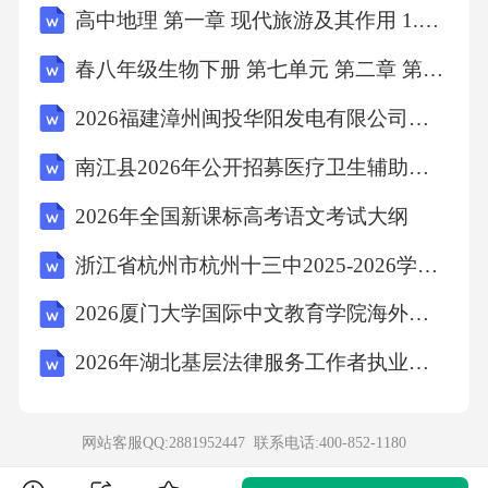
高中地理 第一章 现代旅游及其作用 1.1 现代旅游教案 新人教版选修3
第一级表示专业工程代码(分二位)；(2)第二级表
春八年级生物下册 第七单元 第二章 第一节 基因控制生物的性状教学设计 （新版）新人教版
示附录分类顺序码(分二位；(3)第三级表示分部
工程顺序码(分二位)；(4)第四级表示分项工程项
2026福建漳州闽投华阳发电有限公司招聘43人笔试模拟试题及答案详解
目名称顺序码(分三位)；(5)第五级表示工程量清
南江县2026年公开招募医疗卫生辅助岗位及医务社会工作服务岗位人员（21人）笔试备考试题及答案详解
单项目名称顺序码(分三位)。以房屋建筑与装饰
2026年全国新课标高考语文考试大纲
工程为例，其工程量清单项目编码结构如图16-1
浙江省杭州市杭州十三中2025-2026学年下学期八年级科学期末模拟试卷
所示。图16-1工程量清单项目编码结构
2026厦门大学国际中文教育学院海外教育学院行政人员招聘1人笔试备考题库及答案详解
2)项目名称
2026年湖北基层法律服务工作者执业核准题库含答案
分部分项工程项目清单的项目名称应按各专业
工程工程量计算规范附录的项目名称结合拟建
网站客服QQ:2881952447 联系电话:
400-852-1180
工程的实际确定，附录表中的“项目名称”为分项