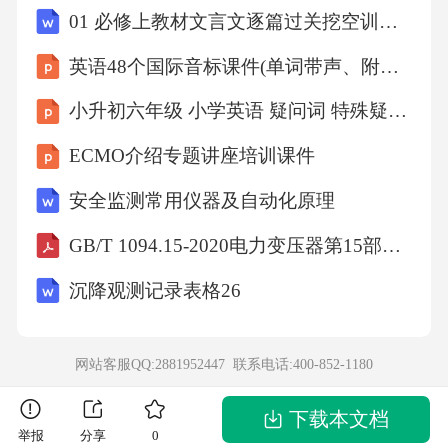
01 必修上教材文言文逐篇过关挖空训练（原卷版）2026版-高中语文文言文逐篇过关挖空训练
结构，并以中密为主，粒径主要为80～200m
m，含量约50%，次多年平均降水量893.4mm，
英语48个国际音标课件(单词带声、附有声国际音标图)
多年平均无霜期113天，多年平均风速2.5m/s，
小升初六年级 小学英语 疑问词 特殊疑问句
主导风向为123456789从境内西南流入银恩乡，
ECMO介绍专题讲座培训课件
在境内流长61.4km。俄热河在金川二嘎里乡雅
安全监测常用仪器及自动化原理
瞎村汇入绰斯甲物，缓坡地带为坡积物。山体
中上部以残坡积物为主，冲沟出口台地上为河
GB/T 1094.15-2020电力变压器第15部分：充气式电力变压器
湖相沉积物，海拔在3500m以下河谷地带的土分
沉降观测记录表格26
布在河谷地带，山地棕壤分布于3500m~3700m
的山体中草甸土分于海拔4000m以下地势开阔的
网站客服QQ:2881952447 联系电话:
400-852-1180
阳山面，与山地棕壤呈复区分布，潮土有褐潮
土森林：主要分布在海拔4000m以下水热丰富的
下载本文档
举报
分享
0