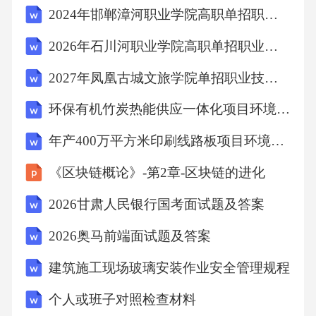
2024年邯郸漳河职业学院高职单招职业技能考试题库带答案详解（培优）
计土石方土石方土石方土石方土石方土石方①
建构筑物工程684684463463221221填坑利用②
2026年石川河职业学院高职单招职业技能考试题库含答案详解（综合题）
给排水工程3233232582586565填坑利用③电气
2027年凤凰古城文旅学院单招职业技能考试题库及参考答案详解（能力提升）
工程2102104242填坑利用④场平工程⑤绿化工
环保有机竹炭热能供应一体化项目环境影响报告书
程977889328328部。全县地形北高南低，海拔
落差较大，境内最高海拔5820m，最低海拔2670
年产400万平方米印刷线路板项目环境影响报告表
m，境内大地构造部位上，鲜水河流域位于巴颜
《区块链概论》-第2章-区块链的进化
喀拉要位于鲜水河断裂带内，NE侧紧靠玉科断
2026甘肃人民银行国考面试题及答案
裂，SW侧与甘孜～理塘～德巫断裂带相邻工W
2026奥马前端面试题及答案
N，向SE经东谷、侏倭、旦都、炉霍、道孚、乾
宁、色拉哈、木格错、康定、磨西、）：粉土
建筑施工现场玻璃安装作业安全管理规程
主要分布于I级阶地表层，厚度一般0.5～2.3m；
个人或班子对照检查材料
砂卵砾石分布于河床及漫滩，3层为中密～密实