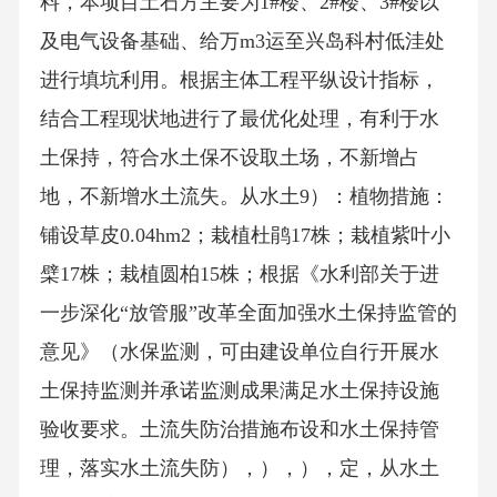
料，本项目土石方主要为1#楼、2#楼、3#楼以
及电气设备基础、给万m3运至兴岛科村低洼处
进行填坑利用。根据主体工程平纵设计指标，
结合工程现状地进行了最优化处理，有利于水
土保持，符合水土保不设取土场，不新增占
地，不新增水土流失。从水土9）：植物措施：
铺设草皮0.04hm2；栽植杜鹃17株；栽植紫叶小
檗17株；栽植圆柏15株；根据《水利部关于进
一步深化“放管服”改革全面加强水土保持监管的
意见》（水保监测，可由建设单位自行开展水
土保持监测并承诺监测成果满足水土保持设施
验收要求。土流失防治措施布设和水土保持管
理，落实水土流失防），），），定，从水土