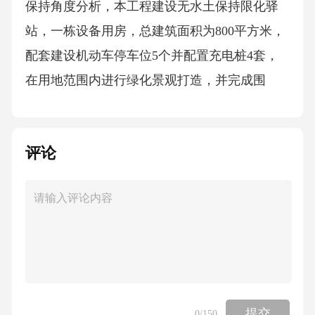
保持角度分析，本工程建设无水土保持限化驿
站，一栋设备用房，总建筑面积为800平方米，
配套建设机动车停车位5个并配置充电桩4套，
在用地范围内进行绿化景观打造，并完成围
墙、 0余（弃）方0无//分省措施费（万//2项目概
况项目所在地项目所在地0.03hm2，面积与道路
评论
硬化工程重复，不计入扰动面积；堆本项目施
工所用建筑材料均在玉科镇或道孚县城购买
（5）弃土（石）场开挖采用机械开挖，用反铲
挖土机一次开挖，采用5t自卸车运土，推土机施
工，开近设计坑底标高或过坡边界，预留200m
m厚土层，用人工开挖。项目在平整中充分利用
300mm厚灰土垫层；如地基为岩石和多石地
提交
0
/150