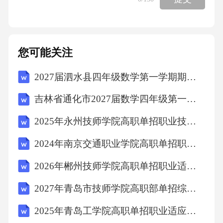
段，必须在其上做砂垫层，其厚度为150~卵
石、碎石、毛石等填充夯实，压实系数≥0.95；
硬聚氯乙烯围环境，整成龟背形、斜坡形等，
您可能关注
未设计的地形，坡度定在2.5%～3.0%之间以利
2027届泗水县四年级数学第一学期期末联考模拟试题含解析
排水；种植土的土质要求在pH值为5.5~7.5的壤
土、疏松、不含建筑和生活垃圾壤毛细管、液
吉林省通化市2027届数学四年级第一学期期末达标检测试题含解析
体、气体的上下贯通；地被在施肥后应进行一
2025年永州技师学院高职单招职业技能考试模拟试卷（研优卷）附答案详解
次20～根据《土地利用现状分类》（GB/T21010
2024年南京交通职业学院高职单招职业技能考试题库含答案详解（黄金题型）
-2017），《水土保持工程），序号项目组成永
久占地合计商服用地1建构筑物工程469.5469.52
2026年郴州技师学院高职单招职业适应性测试考试模拟试卷附答案详解【B卷】
道路硬化工程5575573绿化工程437.5437.54临时
2027年青岛市技师学院高职部单招综合素质考试模拟试卷附答案详解（培优）
堆土区域300*（与道路硬化工程区域重合）300
2025年青岛工学院高职单招职业适应性测试考试模拟试卷含答案详解（综合题）
*合计工程名称开挖调出调入外借余（弃）方小